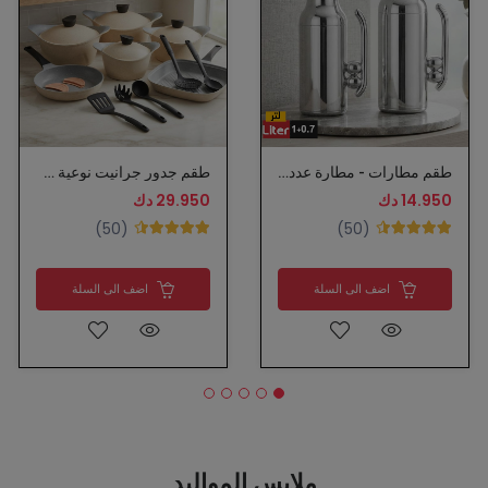
طقم مطارات - مطارة عدد 2 حبة - نوعية ممتازة
طقم جدور جرانيت نوعية ممتازة
14.950 دك
29.950 دك
(50)
(50)
اضف الى السلة
اضف الى السلة
ملابس المواليد