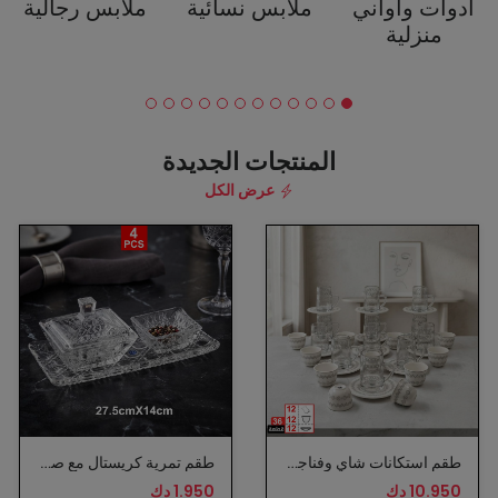
ادوات وأواني
ملابس نسائية
ملابس رجالية
منزلية
المنتجات الجديدة
عرض الكل
طقم استكانات شاي وفناجين قهوة عربية
طقم تمرية كريستال مع صينية
10.950 دك
1.950 دك