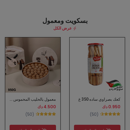
بسكويت ومعمول
عرض الكل
كعك بصراوي ساده 350 غ
معمول بالحليب المحموس - كجيلة
0.950 دك
4.500 دك
(50)
(50)