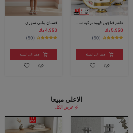
طقم فناجين قهوة تركية سيراميك
فستان بناتي سوري
5.950 دك
4.950 دك
(50)
(50)
اضف الى السلة
اضف الى السلة
الاعلى مبيعا
عرض الكل