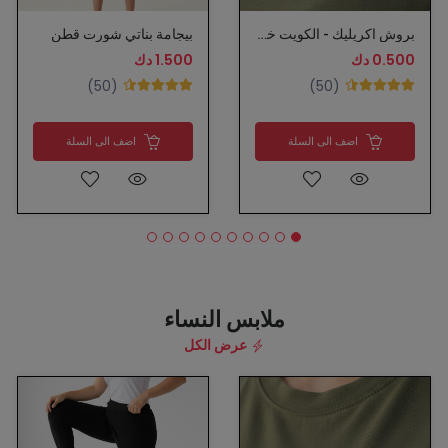
بروش اكريليك - الكويت خط احمر
بيجامة بناتي شورت قطن
0.500 دك
1.500 دك
(50)
(50)
اضف الى السلة
اضف الى السلة
ملابس النساء
عرض الكل