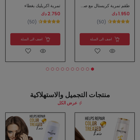
طقم تمرية كريستال مع صينية
تمرية اكريليك بغطاء
1.950 دك
2.750 دك
(50)
(50)
اضف الى السلة
اضف الى السلة
منتجات التجميل والاستهلاكية
عرض الكل