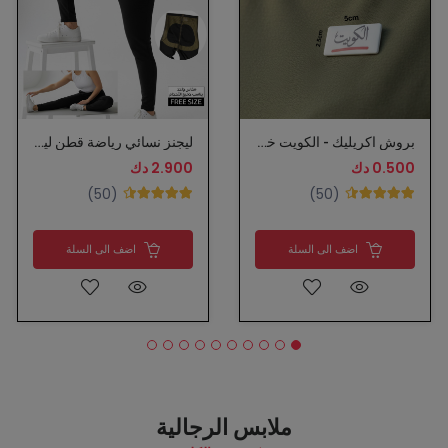
بروش اكريليك - الكويت خط احمر
ليجنز نسائي رياضة قطن ليجرا
0.500 دك
2.900 دك
(50)
(50)
اضف الى السلة
اضف الى السلة
ملابس الرجالية