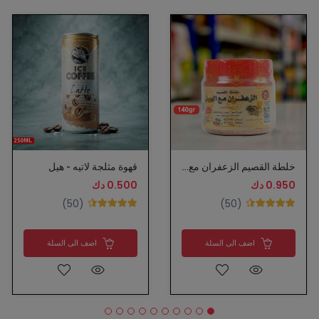
خلطة القصيم الزعفران مع الهيل
قهوة مثلجة لاتيه - هيل
0.950 دك
0.500 دك
(50)
(50)
اضف الى السلة
اضف الى السلة