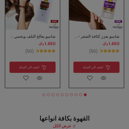
شامبو يعزز كثافة الشعر - بانتين
شامبو يعالج التلف ويحمي من التقصف - بانتين
1.450 دك
1.450 دك
(50)
(50)
اضف الى السلة
اضف الى السلة
القهوة بكافة انواعها
عرض الكل