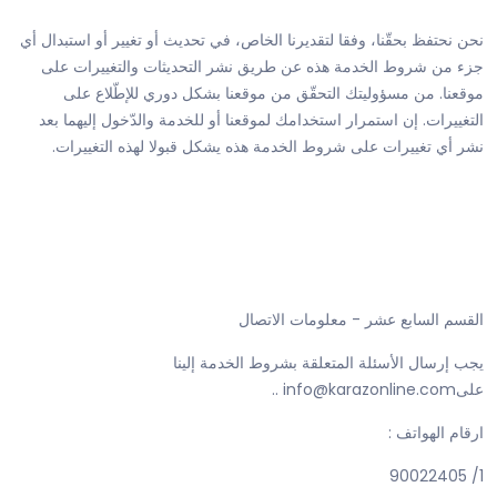
نحن نحتفظ بحقّنا، وفقا لتقديرنا الخاص، في تحديث أو تغيير أو استبدال أي
جزء من شروط الخدمة هذه عن طريق نشر التحديثات والتغييرات على
موقعنا. من مسؤوليتك التحقّق من موقعنا بشكل دوري للإطّلاع على
التغييرات. إن استمرار استخدامك لموقعنا أو للخدمة والدّخول إليهما بعد
نشر أي تغييرات على شروط الخدمة هذه يشكل قبولا لهذه التغييرات.
القسم السابع عشر - معلومات الاتصال
يجب إرسال الأسئلة المتعلقة بشروط الخدمة إلينا
علىinfo@karazonline.com ..
ارقام الهواتف :
1/ 90022405