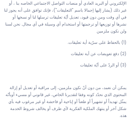
الإلكتروني أو البريد العادي أو منصات التواصل الاجتماعي الخاصه بنا ، أو
غير ذلك (يشار إليها إجمالا باسم "التعليقات")، فإنك توافق على أنه يجوز لنا
في أي وقت ومن دون قيود، تعديل أيّة تعليقات ترسلها لنا أو نسخها أو
نشرها أو توزيعها أو ترجمتها أو استخدام أي وسيلة في أي مجال. نحن لسنا
ولن نكون ملزمين
(1) بالحفاظ على سرّية أية تعليقات.
(2) دفع تعويضات عن أية تعليقات
(3) أو الردّ على أيّة تعليقات
يمكن أن نعمد، من دون أنّ نكون ملزمين، إلى مراقبة أو تعديل أو إزالة
المحتوى الذي نحدّد كونه وفقا لتقديرنا الخاص، غير قانوني أو مسيء أوبأنّه
يمثّل تهديداً أو تشهيراً أو طعناً أو إباحية أو فاحشة أو غير مرغوب فيه بأي
شكل آخر أو ينتهك الملكية الفكرية لأي طرف أو يخالف شروط الخدمة
هذه.