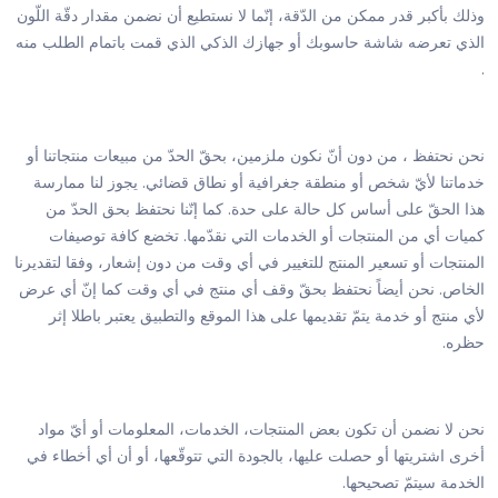
وذلك بأكبر قدر ممكن من الدّقة، إنّما لا نستطيع أن نضمن مقدار دقّة اللّون
الذي تعرضه شاشة حاسوبك أو جهازك الذكي الذي قمت باتمام الطلب منه
.
نحن نحتفظ ، من دون أنّ نكون ملزمين، بحقّ الحدّ من مبيعات منتجاتنا أو
خدماتنا لأيّ شخص أو منطقة جغرافية أو نطاق قضائي. يجوز لنا ممارسة
هذا الحقّ على أساس كل حالة على حدة. كما إنّنا نحتفظ بحق الحدّ من
كميات أي من المنتجات أو الخدمات التي نقدّمها. تخضع كافة توصيفات
المنتجات أو تسعير المنتج للتغيير في أي وقت من دون إشعار، وفقا لتقديرنا
الخاص. نحن أيضاً نحتفظ بحقّ وقف أي منتج في أي وقت كما إنّ أي عرض
لأي منتج أو خدمة يتمّ تقديمها على هذا الموقع والتطبيق يعتبر باطلا إثر
حظره.
نحن لا نضمن أن تكون بعض المنتجات، الخدمات، المعلومات أو أيّ مواد
أخرى اشتريتها أو حصلت عليها، بالجودة التي تتوقّعها، أو أن أي أخطاء في
الخدمة سيتمّ تصحيحها.