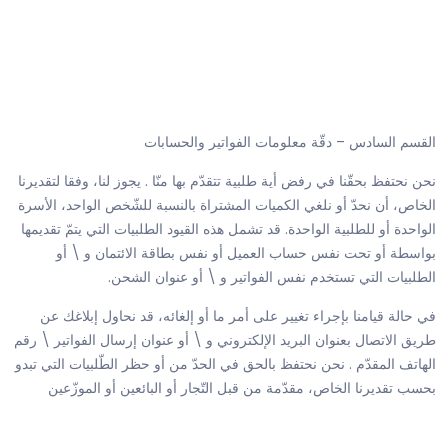
القسم السادس – دقّة معلومات الفواتير والحسابات
نحن نحتفظ بحقّنا في رفض أية طلبية تتقدّم بها منّا . يجوز لنا، وفقا لتقديرنا
الخاص، أن نحدّ أو نلغي الكميات المشتراة بالنسبة للشّخص الواحد، الأسرة
الواحدة أو للطلبية الواحدة. قد تشمل هذه القيود الطلبيات التي يتمّ تقديمها
بواسطة أو تحت نفس حساب العميل أو نفس بطاقة الائتمان و \ أو
الطلبيات التي تستخدم نفس الفواتير و \ أو عنوان الشحن.
في حالة قيامنا بإجراء تغيير على أمر ما أو إلغائه، قد نحاول إبلاغك عن
طريق الاتصال بعنوان البريد الإلكتروني و \ أو عنوان إرسال الفواتير \ رقم
الهاتف المقدّم . نحن نحتفظ بالحق في الحدّ من أو حظر الطّلبيات التي تبدو
بحسب تقديرنا الخاص، مقدّمة من قبل التّجار أو البائعين أو الموزّعين