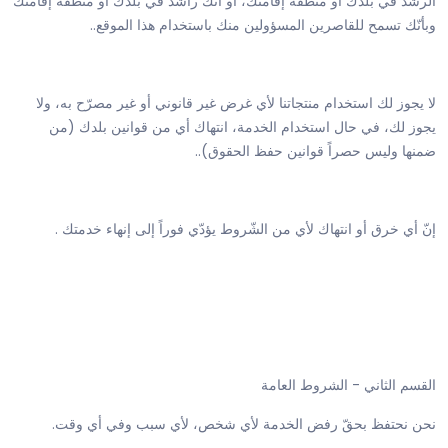
الرشد في بلدك أو منطقة إقامتك، أو أنك راشد في بلدك أو منطقة إقامتك
وبأنّك تسمح للقاصرين المسؤولين منك باستخدام هذا الموقع..
لا يجوز لك استخدام منتجاتنا لأي غرض غير قانوني أو غير مصرّح به، ولا
يجوز لك، في حال استخدام الخدمة، انتهاك أي من قوانين بلدك (من
ضمنها وليس حصراً قوانين حفظ الحقوق)..
إنّ أي خرق أو انتهاك لأي من الشّروط يؤدّي فوراً إلى إنهاء خدمتك .
القسم الثاني - الشروط العامة
نحن نحتفظ بحقّ رفض الخدمة لأي شخص، لأي سبب وفي أي وقت.