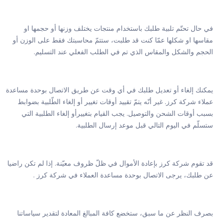
في حال تحتّم تلبية طلبك باستخدام منتجات يختلف وزنها أو حجمها او
مقاسها او شكلها عمّا كنت قد طلبت، ستتمّ محاسبتك فقط على الوزن أو
الحجم والشكل والمقاس الذي تم في الطلب الفعلي عند التسليم.
يمكنك إلغاء أو تعديل طلبك في أي وقت عن طريق الاتصال بوحدة مساعدة
عملاء شركة كرز. غير أنّه يتمّ تقييد أوقات تغيير أو إلغاء الطّلبية بضوابط
بسبب أوقات الشحن والتوصيل. يجب القيام بتغييرأو إلغاء الطلبية التي
ستسلّم في اليوم التالي قبل موعد إرسال الطلبية.
قد تقوم شركة كرز بإعادة الأموال في ظلّ ظروف معيّنة. إذا لم تكن راضيا
عن طلبك، يرجى الاتصال بوحدة مساعدة العملاء في شركة كرز .
بصرف النظر عن ما سبق، ستخضع كافة المبالغ المعادة لتقدير سياساتنا