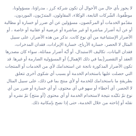
لا يجوز بأي حال من الأحوال أن تكون شركة كرز ، مدراؤنا، مسؤولونا،
موظّفونا، الشّركات التابعة، الوكلاء، المقاولون، المتدرّبون، الموردون،
مقدّمو الخدمات أو المرخّصون، مسؤولين عن أي ضرر أو خسارة أو مطالبة
أو عن أية أضرار مباشرة أو غير مباشرة أو عرضية أو عقابية أو خاصة ، أو
الأضرار الإستتباعية من أي نوع كانت. نذكر من هذه الأضرار، على سبيل
المثال لا الحصر، خسارة الأرباح، خسارة الإيرادات، فقدان المدخرات،
فقدان البيانات، تكاليف الاستبدال، أو أيّة أضرار مماثلة، سواء كان مصدرها
العقد أو التقصير(بما في ذلك الإهمال) أو المسؤولية الصارمة أو غيرها. قد
تكون الأضرار المذكورة ناتجة عن استخدامك لأي من الخدمات أو المنتجات
التي حصلت عليها باستخدام الخدمة أو بسبب أي شكوى أخرى تتعلق
بطريقةٍ ما باستخدامك للخدمة أو لأي منتج بما في ذلك، على سبيل المثال
لا الحصر، أي أخطاء أو سهو في أي محتوى، أو أي خسارة أو ضرر من أي
نوع تمّ تكبّده نتيجة لاستخدام الخدمة أو أي محتوى (أو منتج) تمّ نشره أو
نقله أو إتاحته من خلال الخدمة، حتى إذا نصح بإمكانية ذلك.