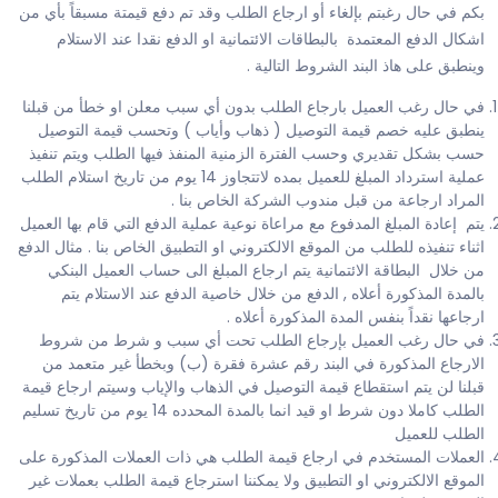
بكم في حال رغبتم بإلغاء أو ارجاع الطلب وقد تم دفع قيمتة مسبقاً بأي من
اشكال الدفع المعتمدة بالبطاقات الائتمانية او الدفع نقدا عند الاستلام
وينطبق على هاذ البند الشروط التالية .
في حال رغب العميل بارجاع الطلب بدون أي سبب معلن او خطأ من قبلنا
ينطبق عليه خصم قيمة التوصيل ( ذهاب وأياب ) وتحسب قيمة التوصيل
حسب بشكل تقديري وحسب الفترة الزمنية المنفذ فيها الطلب ويتم تنفيذ
عملية استرداد المبلغ للعميل بمده لاتتجاوز 14 يوم من تاريخ استلام الطلب
المراد ارجاعة من قبل مندوب الشركة الخاص بنا .
يتم إعادة المبلغ المدفوع مع مراعاة نوعية عملية الدفع التي قام بها العميل
اثناء تنفيذه للطلب من الموقع الالكتروني او التطبيق الخاص بنا . مثال الدفع
من خلال البطاقة الائتمانية يتم ارجاع المبلغ الى حساب العميل البنكي
بالمدة المذكورة أعلاه , الدفع من خلال خاصية الدفع عند الاستلام يتم
ارجاعها نقداً بنفس المدة المذكورة أعلاه .
في حال رغب العميل بإرجاع الطلب تحت أي سبب و شرط من شروط
الارجاع المذكورة في البند رقم عشرة فقرة (ب) وبخطأ غير متعمد من
قبلنا لن يتم استقطاع قيمة التوصيل في الذهاب والإياب وسيتم ارجاع قيمة
الطلب كاملا دون شرط او قيد انما بالمدة المحدده 14 يوم من تاريخ تسليم
الطلب للعميل
العملات المستخدم في ارجاع قيمة الطلب هي ذات العملات المذكورة على
الموقع الالكتروني او التطبيق ولا يمكننا استرجاع قيمة الطلب بعملات غير