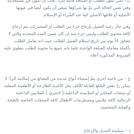
ب- لكي يكون الطلب أو السّلعة قابلة للردّ، يجب أن تكون غير مستخدمة
وفي نفس الحالة التي تمّ بها شراؤها. ينبغي أن تكون أيضا في عبوتها
الأصلية أو غلافها الأصلي كما عند الشّراء أو الإستلام .
وفي حال رغبة العميل بإرجاع جزء من الطلب او المشتريات يتم ارجاع
كافة محتوى الطلب وليس جزء منه ان كان ضمن المده المحدده والتي لا
تتجاوز 14 يوم من تاريخ استلام العميل للطلب حيث انه يعامل الطلب
بأكملة معاملة السلعة الواحدة علما بانه جميع ما يحتوية الطلب ينطوي عليه
الشروط المذكورة أعلاه .
ج - من ناحية أخرى يتمّ إستثناء أنواع عديدة من البضائع من إمكانية الردّ؛ لا
يمكن ردّ بعض السّلع القابلة للتّلف مثل الأغذية الطازجة أو الأطعمة المعلبة
أو منتجات المخابز أو الملابسة الداخلية ( لانجري ) الملابس الداخلية
الرجالية كافة ملابس ومستلزمات الأطفال كافة المنتجات الخاصة بالصّحة
والعناية الشخصية.
د - سياسة التبديل والإرجاع