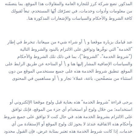
المذكور. تضع شركة كرز للتجارة العامة والمقاولات هذا الموقع، بما يتضمّنه
من معلومات وأدوات وخدمات، في تصرّفك أيّها المستخدم، تبعاً لقبولك
كافة الشروط والأحكام والسياسات والإشعارات المذكورة هنا..
عند قيامك بزيارة موقعنا و \ أو شراء شيء من مبيعاتنا، تنخرط في إطار
"الخدمة" التي نوفّرها وتوافق على الالتزام بالبنود والشروط التالية
("شروط الخدمة"، "الشروط")، بما في ذلك تلك الشروط والأحكام
والسياسات الإضافية المشار إليها هنا و \ أو المتاحة عن طريق الرابط على
الموقع. تنطبق شروط الخدمة هذه على جميع مستخدمي الموقع من دون
استثناء من متصفّحين، باعة، عملاء‘ تجار و \ أو مساهمين في المحتوى
يرجى قراءة "شروط الخدمة" هذه بعناية قبل ولوج موقعنا الإلكتروني أو
استخدامه؛ من خلال ولوج أو استخدام أي جزء من الموقع، فإنك توافق
على الالتزام بشروط الخدمة هذه. في حال كنت لا توافق على جميع شروط
وأحكام هذه الاتفاقية عندئذ لا يجوز لك ولوج الموقع أو الإستفادة من أي
خدمات. إذا كانت شروط الخدمة هذه تعتبر بمثابة عرض، فإن القبول محدود