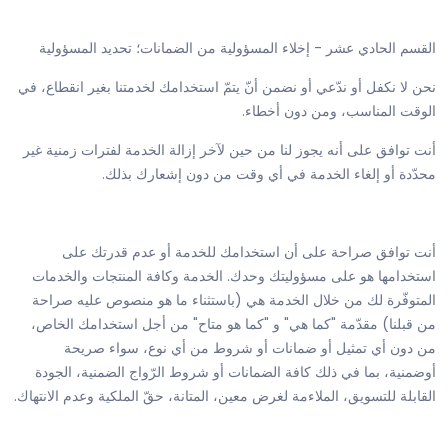
القسم الحادي عشر - إخلاء المسؤولية من الضمانات؛ تحديد المسؤولية
نحن لا نكفل أو ندّعي أو نضمن أنّ يتمّ استخدامك لخدمتنا بغير انقطاع، في
الوقت المناسب، ومن دون أخطاء.
أنت توافق على أنه يجوز لنا من حين لآخر إزالة الخدمة لفترات زمنية غير
محدّدة أو إلغاء الخدمة في أي وقت من دون إشعارك بذلك.
أنت توافق صراحة على أن استخدامك للخدمة أو عدم قدرتك على
استخدامها هو على مسؤوليتك وحدك. الخدمة وكافة المنتجات والخدمات
المتوفّرة لك من خلال الخدمة هي (باستثناء ما هو منصوص عليه صراحة
من قبلنا) مقدّمة "كما هي" و "كما هو متاح" من أجل استخدامك الخاص،
من دون أي تمثيل أو ضمانات أو شروط من أي نوع، سواء صريحة
أوضمنية، بما في ذلك كافة الضمانات أو شروط الرّواج الضمنية، الجودة
القابلة للتسويق، الملاءمة لغرض معين، المتانة، حقّ الملكية وعدم الانتهاك.