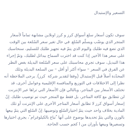
التسعير والإستبدال
سوف تكون أسعار سلع أسواق كرز و كرز اونلاين مشابهة تماماً لأسعار
المتجر الذي يوضّب ويسلّم السّلع. في حال تغير سعر السّلعة بين الوقت
الذي تضع فيه طلبك واليوم الذي يتمّ فيه تجهيز طلبك للتسليم، سنحاسبك
على سعر هذا الأخير. إذا كنت قد اخترت السماح ببدائل لطلبك، وتمّ إجراء
هذا التبديل، سوف تجري محاسبتك على سعر السّلعة البديلة بغض النظر
عن الفرق في السعر - سواء أكثر أو أقل - بين السلعة البديلة وتلك
المحدّدة أصلاً قبل الإستبدال (وفقا لتقدير شركة كرز). يرجى الملاحظة أنه
نظرا إلى الاختلافات في التوزيع والمنافسة الإقليمية وعوامل أخرى، قد
تختلف الأسعار بين المتاجر، وبالتالي فإن الأسعار التي تراها عبر الإنترنت
لن تتطابق مع كافة المتاجر، بل فقط مع المتجر حيث تم توضيب طلبك. إنّ
إسعار أسواق كرز لا تطابق أسعار المتاجر الأخرى على الإنترنت أو تلك
المادية بخلاف واحد حيث يتمّ اختيارالسّلع وتوضيبها. إنّ السّلع التي يتمّ بيعها
بالوزن والتي يتمّ تحديدها بوضوح على أنها "تباع بالكيلوغرام"، يجري اختيارها
وتسعيرها وبيعها بأوزان من 1 كجم حسب الحاجة.