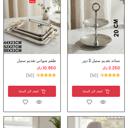
ستاند تقديم ستيل 2 دور
طقم صواني تقديم ستيل
3.250 دك
10.950 دك
(50)
(50)
اضف الى السلة
اضف الى السلة