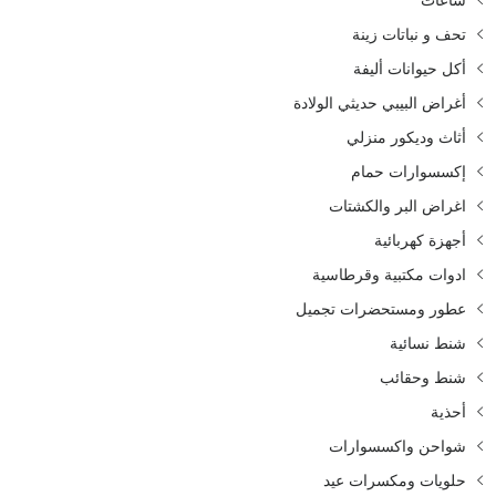
تحف و نباتات زينة
أكل حيوانات أليفة
أغراض البيبي حديثي الولادة
أثاث وديكور منزلي
إكسسوارات حمام
اغراض البر والكشتات
أجهزة كهربائية
ادوات مكتبية وقرطاسية
عطور ومستحضرات تجميل
شنط نسائية
شنط وحقائب
أحذية
شواحن واكسسوارات
حلويات ومكسرات عيد