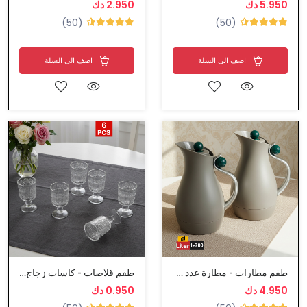
5.950 دك
2.950 دك
(50)
(50)
اضف الى السلة
اضف الى السلة
طقم مطارات - مطارة عدد 2 حبة - نوعية ممتازة
طقم قلاصات - كاسات زجاج ميني بقاعدة إطار فضي
4.950 دك
0.950 دك