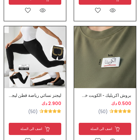
بروش اكريليك - الكويت خط احمر
ليجنز نسائي رياضة قطن ليجرا
0.500 دك
2.900 دك
(50)
(50)
اضف الى السلة
اضف الى السلة