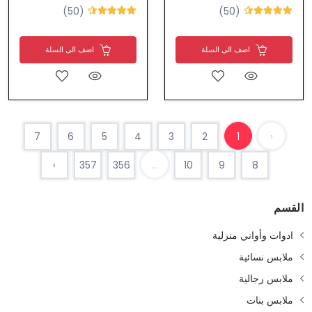
(50)
(50)
اضف الى السلة
اضف الى السلة
7
6
5
4
3
2
1
‹
›
357
356
...
10
9
8
القسم
ادوات وأواني منزلية
ملابس نسائية
ملابس رجالية
ملابس بنات