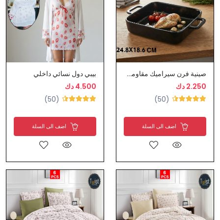
صينية فرن سيراميك مقاومة لحرارة الفرن
بيبي دول نسائي داخلي
2.250 دك
4.500 دك
(50)
(50)
اضف الى السلة
اضف الى السلة