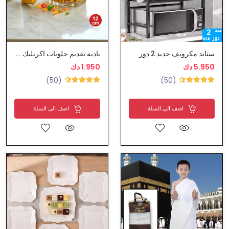
ستاند مكرويف حديد 2 دور
بادية تقديم حلويات اكريليك بغطاء
5.950 دك
1.950 دك
(50)
(50)
اضف الى السلة
اضف الى السلة