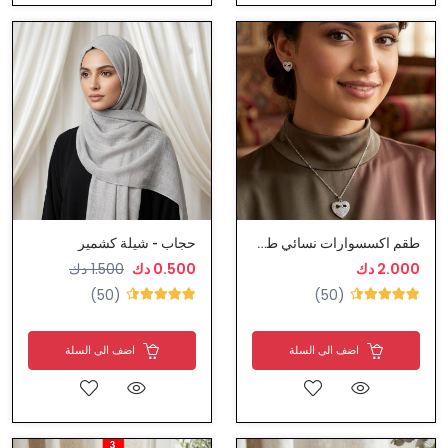
طقم اكسسوارات نسائي طوق مع حلق
حجاب - شيلة كشمير
2.000 دك
0.500 دك
1.500 دك
(50)
(50)
اضف الى السلة
اضف الى السلة