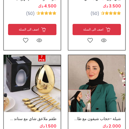
3.500 دك
4.500 دك
(50)
(50)
اضف الى السلة
اضف الى السلة
شيلة -حجاب شيفون مع طاقية كامل
طقم ملاعق شاي مع ستاند على شكل بيضة
2.000 دك
1.500 دك