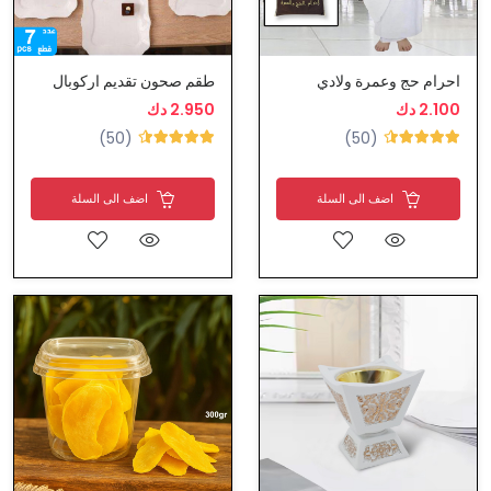
احرام حج وعمرة ولادي
طقم صحون تقديم اركوبال
2.100 دك
2.950 دك
(50)
(50)
اضف الى السلة
اضف الى السلة