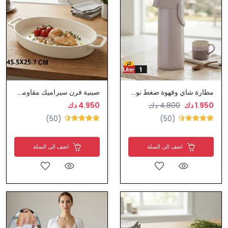
مطارة شاي وقهوة ضغط نوعية ممتازة
صينية فرن سيراميك مقاومة لحرارة الفرن
1.950 دك
4.800 دك
4.950 دك
(50)
(50)
اضف الى السلة
اضف الى السلة