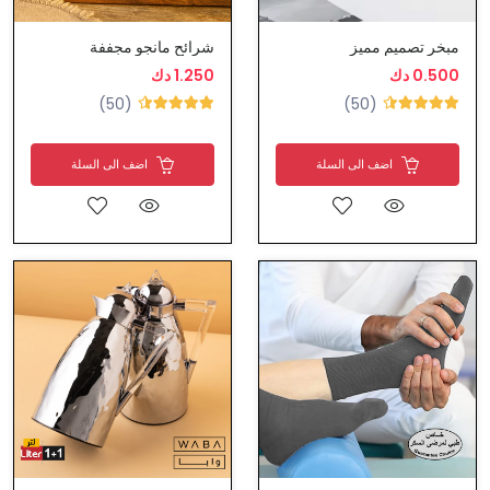
مبخر تصميم مميز
شرائح مانجو مجففة
0.500 دك
1.250 دك
(50)
(50)
اضف الى السلة
اضف الى السلة