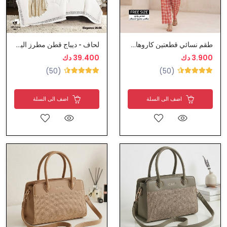
طقم نسائي قطعتين كاروهات كريب
لحاف - ديباج قطن مطرز اليجانس كاليفورنيا نفرين كينغ سايز
3.900 دك
39.400 دك
(50)
(50)
اضف الى السلة
اضف الى السلة