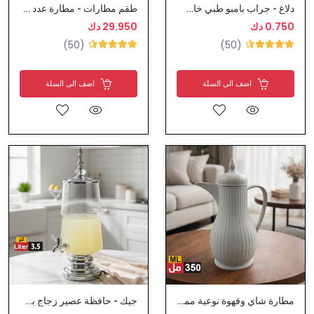
دلاغ - جراب بامبو طبي خاص لمرضى السكري
طقم مطارات - مطارة عدد 2 حبة - علياء نوعية ممتازة - وابا
0.750 دك
29.950 دك
(50)
(50)
اضف الى السلة
اضف الى السلة
مطارة شاي وقهوة نوعية ممتازة
جيك - حافظة عصير زجاج بحنفية تصميم عصري