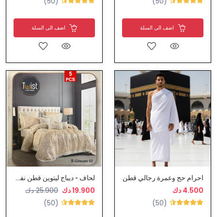
(50)
(50)
اضف الى السلة
اضف الى السلة
احرام حج وعمرة رجالي قطن
لحاف - ديباج ليتوين قطن نفر ونص
4.500 دك
19.900 دك
25.900 دك
(50)
(50)