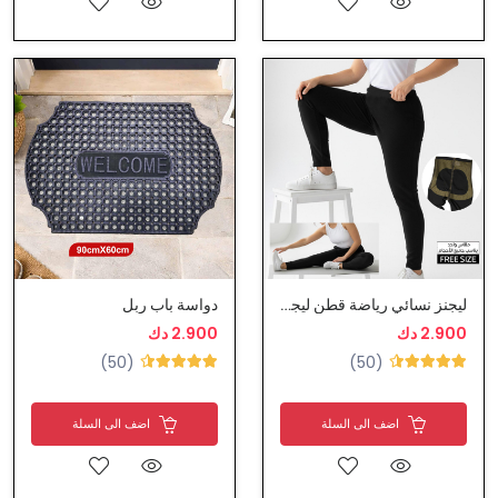
ليجنز نسائي رياضة قطن ليجرا
دواسة باب ربل
2.900 دك
2.900 دك
(50)
(50)
اضف الى السلة
اضف الى السلة