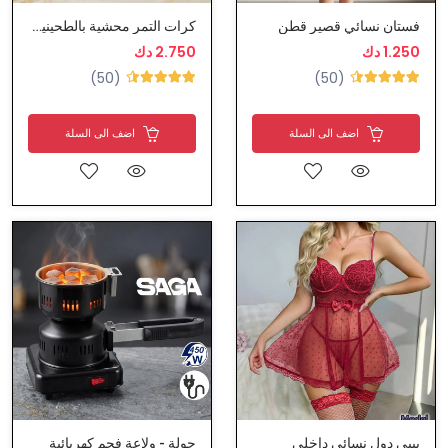
فستان نسائي قصير قطن
كرات التمر محشية بالطحينية ومغطاة بالسمسم - حلى التمر
1.250 دك
2.750 دك
(50)
(50)
اضف الى السلة
اضف الى السلة
بيبي دول نسائي داخلي
جولة - ولاعة فحم كهربائية