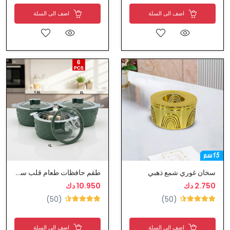
اضف الى السلة
اضف الى السلة
سخان غوري شمع ذهبي
طقم حافظات طعام قلب ستيل نوعية ممتازة
2.750 دك
10.950 دك
(50)
(50)
اضف الى السلة
اضف الى السلة