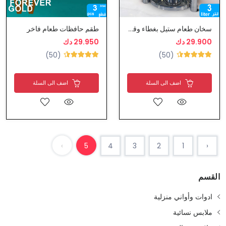
سخان طعام ستيل بغطاء وقاعدة ملكي
طقم حافظات طعام فاخر
29.900 دك
29.950 دك
(50)
(50)
اضف الى السلة
اضف الى السلة
›
5
4
3
2
1
‹
القسم
ادوات وأواني منزلية
ملابس نسائية