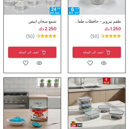
طقم تبروير - حافظات طعام بلاستيك
شمع سخان ابيض
1.250 دك
2.250 دك
(50)
(50)
اضف الى السلة
اضف الى السلة