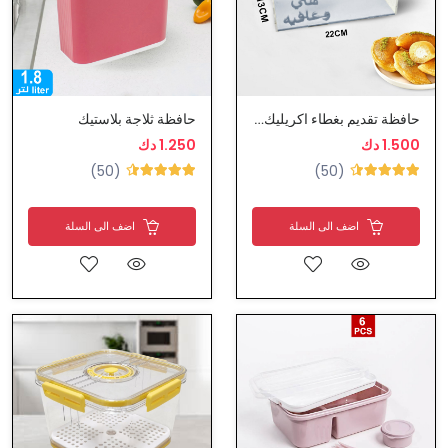
حافظة تقديم بغطاء اكريليك - قطايف
حافظة ثلاجة بلاستيك
1.500 دك
1.250 دك
(50)
(50)
اضف الى السلة
اضف الى السلة