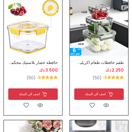
طقم حافظات طعام اكريليك بغطاء محكم الاغلاق
حافظة خضار بلاستيك محكمة الاغلاق
2.250 دك
3.500 دك
(50)
(50)
اضف الى السلة
اضف الى السلة