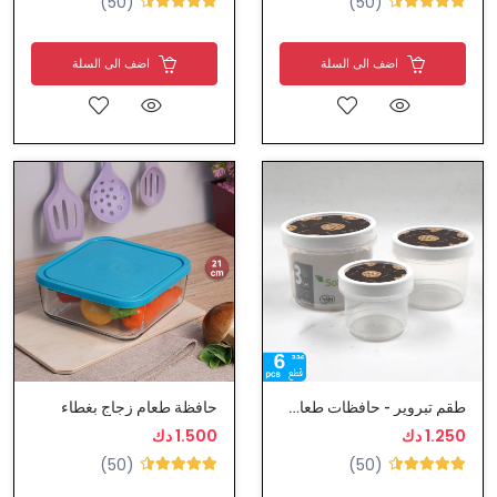
(50)
(50)
اضف الى السلة
اضف الى السلة
طقم تبروير - حافظات طعام بلاستيك
حافظة طعام زجاج بغطاء
1.250 دك
1.500 دك
(50)
(50)