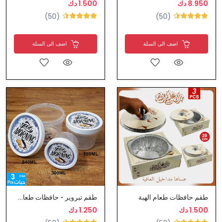
8.950 دك
1.500 دك
(50)
(50)
اضف الى السلة
اضف الى السلة
طقم حافظات طعام الهبة
طقم تبروير - حافظات طعام بلاستيك
1.500 دك
1.250 دك