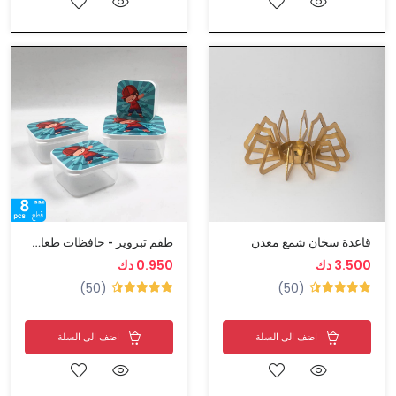
قاعدة سخان شمع معدن
طقم تبروير - حافظات طعام بلاستيك
3.500 دك
0.950 دك
(50)
(50)
اضف الى السلة
اضف الى السلة