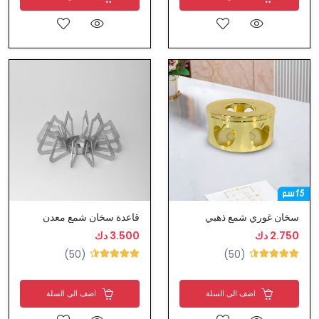
سخان غوري شمع ذهبي
قاعدة سخان شمع معدن
2.750 دك
3.500 دك
(50)
(50)
اضف الى السلة
اضف الى السلة