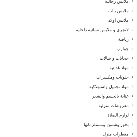
ملابس رجالية
ملابس بنات
ملابس اولاد
لانجري و ملابس نسائية داخلية
رياضة
جوارب
حجابات و شالات
مواد غذائية
حلويات ومكسرات
مواد تجميل واستهلاكية
عناية بالجسم والشعر
مفروشات منزلية
لوازم الصلاة
بخور وشموع ومستلزماتها
معطرات منزل