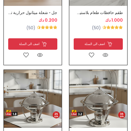
طقم حافظات طعام بلاستيك بغطاء محكم الاغلاق
جل - شعلة ميثانول حرارية تدوم 3 ساعات
1.000 دك
0.200 دك
(50)
(50)
اضف الى السلة
اضف الى السلة