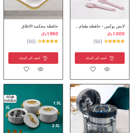
لانش بوكس - حافظة طعام مع ملعقة وشوكة
حافظة محكمة الاغلاق
1.000 دك
1.950 دك
(50)
(50)
اضف الى السلة
اضف الى السلة