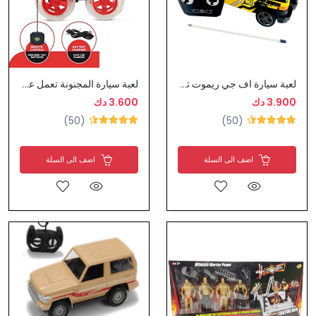
لعبة سيارة اف جي ريموت تحكم كامل
لعبة سيارة المجنونة تعمل عدة حركات مع ليت شحن كهرباء
3.900 دك
3.600 دك
(50)
(50)
اضف الى السلة
اضف الى السلة