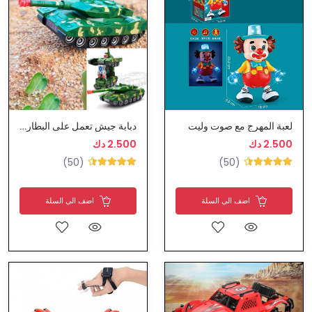
لعبة المهرج مع صوت وليت
دبابة جيش تعمل على البطارية
2.500 دك
2.500 دك
(50)
(50)
اضف الى السلة
اضف الى السلة