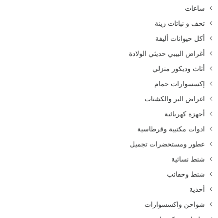
ساعات
تحف و نباتات زينة
أكل حيوانات أليفة
أغراض البيبي حديثي الولادة
أثاث وديكور منزلي
إكسسوارات حمام
اغراض البر والكشتات
أجهزة كهربائية
ادوات مكتبية وقرطاسية
عطور ومستحضرات تجميل
شنط نسائية
شنط وحقائب
أحذية
شواحن واكسسوارات