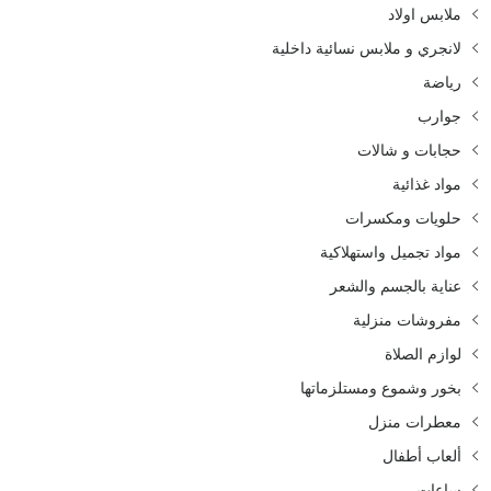
ملابس اولاد
لانجري و ملابس نسائية داخلية
رياضة
جوارب
حجابات و شالات
مواد غذائية
حلويات ومكسرات
مواد تجميل واستهلاكية
عناية بالجسم والشعر
مفروشات منزلية
لوازم الصلاة
بخور وشموع ومستلزماتها
معطرات منزل
ألعاب أطفال
ساعات