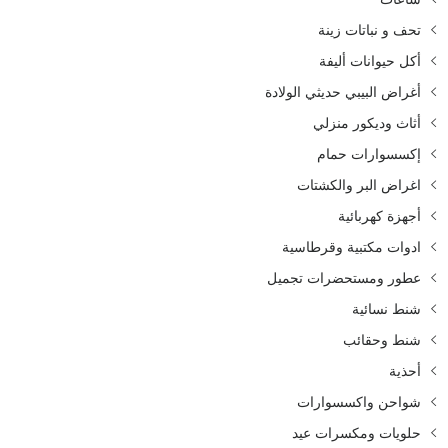
تحف و نباتات زينة
أكل حيوانات أليفة
أغراض البيبي حديثي الولادة
أثاث وديكور منزلي
إكسسوارات حمام
اغراض البر والكشتات
أجهزة كهربائية
ادوات مكتبية وقرطاسية
عطور ومستحضرات تجميل
شنط نسائية
شنط وحقائب
أحذية
شواحن واكسسوارات
حلويات ومكسرات عيد