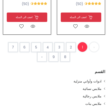
(50)
(50)
اضف الى السلة
اضف الى السلة
7
6
5
4
3
2
1
‹
›
9
8
القسم
ادوات وأواني منزلية
ملابس نسائية
ملابس رجالية
ملابس بنات