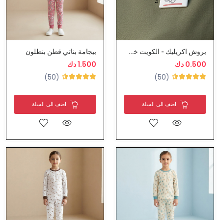
بروش اكريليك - الكويت خط احمر
بيجامة بناتي قطن بنطلون
0.500 دك
1.500 دك
(50)
(50)
اضف الى السلة
اضف الى السلة