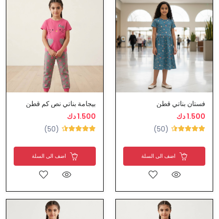
فستان بناتي قطن
بيجامة بناتي نص كم قطن
1.500 دك
1.500 دك
(50)
(50)
اضف الى السلة
اضف الى السلة