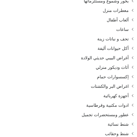
بخور وشموع ومستلزماتها
معطرات منزل
ألعاب أطفال
ساعات
تحف و نباتات زينة
أكل حيوانات أليفة
أغراض البيبي حديثي الولادة
أثاث وديكور منزلي
إكسسوارات حمام
اغراض البر والكشتات
أجهزة كهربائية
ادوات مكتبية وقرطاسية
عطور ومستحضرات تجميل
شنط نسائية
شنط وحقائب