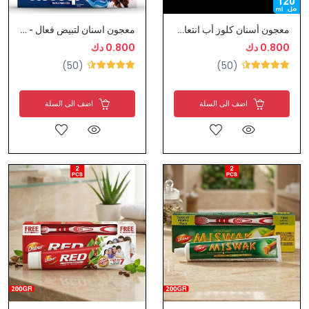
معجون أسنان كلوز أب انتعاش اضافي
معجون اسنان لتبيض فعال - كلوز اب
0.800 دك
0.800 دك
(50)
(50)
اضف الى السلة
اضف الى السلة