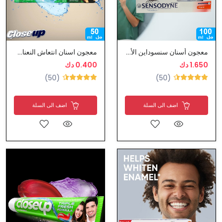
معجون أسنان سنسوداين الأصلي مع فرشاة أسنان
معجون اسنان انتعاش النعناع من كلوس اب
1.650 دك
0.400 دك
(50)
(50)
اضف الى السلة
اضف الى السلة