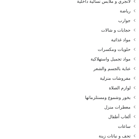
لانجري و ملابس نسائية داخلية
رياضة
جوارب
حجابات و شالات
مواد غذائية
حلويات ومكسرات
مواد تجميل واستهلاكية
عناية بالجسم والشعر
مفروشات منزلية
لوازم الصلاة
بخور وشموع ومستلزماتها
معطرات منزل
ألعاب أطفال
ساعات
تحف و نباتات زينة