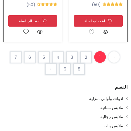
(50)
(50)
اضف الى السلة
اضف الى السلة
7
6
5
4
3
2
1
‹
›
9
8
القسم
ادوات وأواني منزلية
ملابس نسائية
ملابس رجالية
ملابس بنات