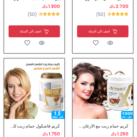
2.700 دك
1.900 دك
(50)
(50)
اضف الى السلة
اضف الى السلة
كريم حمام زيت مع الارغان - اكتيف اكس
كريم فاشكول حمام زيت للشعر بالعسل وبروتين الحليب
1.250 دك
1.750 دك