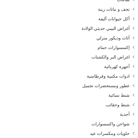
تحف و نباتات زينة
أكل حيوانات أليفة
أغراض البيبي حديثي الولادة
أثاث وديكور منزلي
إكسسوارات حمام
اغراض البر والكشتات
أجهزة كهربائية
ادوات مكتبية وقرطاسية
عطور ومستحضرات تجميل
شنط نسائية
شنط وحقائب
أحذية
شواحن واكسسوارات
حلويات ومكسرات عيد