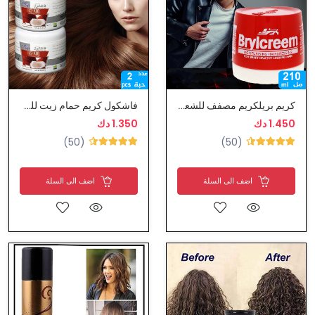
كريم بريلكريم مصفف للشعر يقوي الشعر ويجعله انيقاً
فاشكول كريم حمام زيت للشعر بجوز الهند
1.450 دك
1.350 دك
(50)
(50)
اضف الى السلة
اضف الى السلة