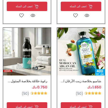
اضف الى السلة
اضف الى السلة
شامبو بخلاصة زيت الأرغان المغربي من هيربال ايسنس
رغوة حلاقة بخلاصة المنثول - جيليت
1.650 دك
0.750 دك
(50)
(50)
اضف الى السلة
اضف الى السلة