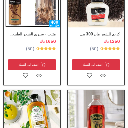
كريم للشعر مان 300 مل
مثبت - سبري الشعر الطبيعي نوفاغولد
1.250 دك
1.650 دك
(50)
(50)
اضف الى السلة
اضف الى السلة