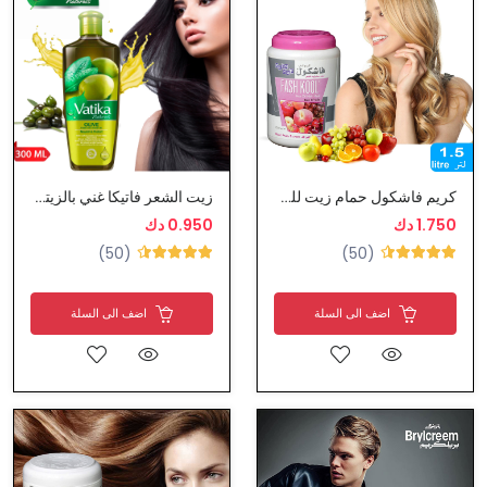
كريم فاشكول حمام زيت للشعر بالفواكه
زيت الشعر فاتيكا غني بالزيتون
1.750 دك
0.950 دك
(50)
(50)
اضف الى السلة
اضف الى السلة