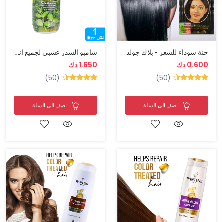
حنة سوداء للشعر - بلاك جولد
شامبو السدر عشبي لجميع انواع الشعر
0.600 دك
1.650 دك
(50)
(50)
اضف الى السلة
اضف الى السلة