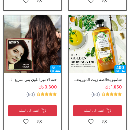
شامبو بخلاصة زيت المورينغا الذهبي من هيربال ايسنس
حنة الامير اللون بني سريع المفعول
1.650 دك
0.600 دك
(50)
(50)
اضف الى السلة
اضف الى السلة