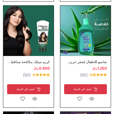
شامبو للاطفال لشعر حريري وانيق - بيبي ماجيك
كريم سيلك مكافحة تساقط الشعر
1.250 دك
0.900 دك
(50)
(50)
اضف الى السلة
اضف الى السلة