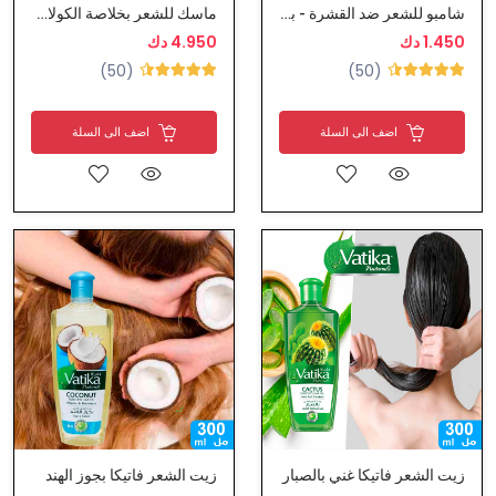
شامبو للشعر ضد القشرة - بانتين برو
ماسك للشعر بخلاصة الكولاجين - كارسيل
1.450 دك
4.950 دك
(50)
(50)
اضف الى السلة
اضف الى السلة
زيت الشعر فاتيكا غني بالصبار
زيت الشعر فاتيكا بجوز الهند