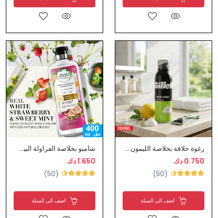
رغوة حلاقة بخلاصة الليمون - جيليت
شامبو بخلاصة الفراولة البيضاء و النعناع من هيربال ايسنس
0.750 دك
1.650 دك
(50)
(50)
اضف الى السلة
اضف الى السلة