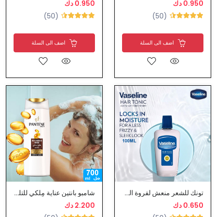
0.950 دك
0.950 دك
(50)
(50)
اضف الى السلة
اضف الى السلة
تونك للشعر منعش لفروة الراس - فازلين
شامبو بانتين عناية مِلكي للتلف
0.650 دك
2.200 دك