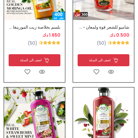
شامبو للشعر قوة ولمعان - روبيرتو
بلسم بخلاصة زيت المورينغا الذهبي من هيربال ايسنس
0.500 دك
1.650 دك
(50)
(50)
اضف الى السلة
اضف الى السلة