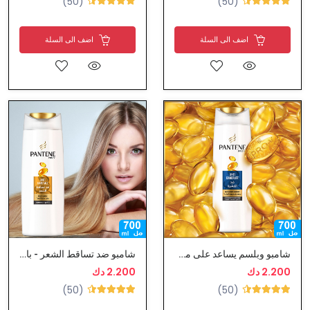
(50)
(50)
اضف الى السلة
اضف الى السلة
شامبو وبلسم يساعد على مقاومة القشرة من بانتين
شامبو ضد تساقط الشعر - بانتين
2.200 دك
2.200 دك
(50)
(50)