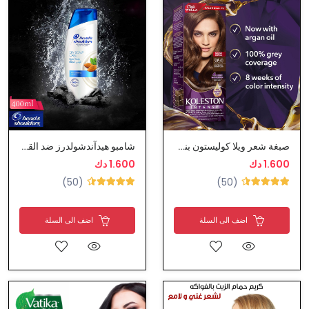
صبغة شعر ويلا كوليستون بني فاتح
شامبو هيدآندشولدرز ضد القشرة بزيت اللوز
1.600 دك
1.600 دك
(50)
(50)
اضف الى السلة
اضف الى السلة