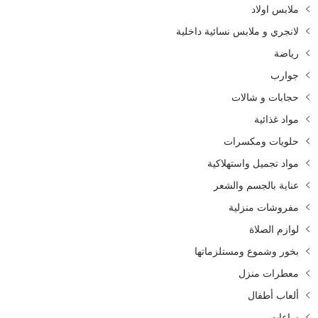
ملابس اولاد
لانجري و ملابس نسائية داخلية
رياضة
جوارب
حجابات و شالات
مواد غذائية
حلويات ومكسرات
مواد تجميل واستهلاكية
عناية بالجسم والشعر
مفروشات منزلية
لوازم الصلاة
بخور وشموع ومستلزماتها
معطرات منزل
ألعاب أطفال
ساعات