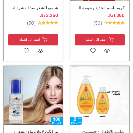
كريم بلسم لتجديد ونعومة الشعر من سيلك
شامبو للشعر ضد القشرة انسيابي وحريري - هيد اند شولدرز
1.350 دك
2.250 دك
(50)
(50)
اضف الى السلة
اضف الى السلة
شامبو للاطفال - جونسون
بيرفكت لإعاده بناء الشعر وحمايتة من التقصف