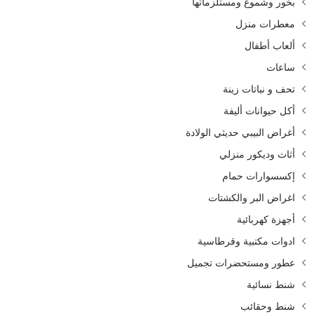
بخور وشموع ومستلزماتها
معطرات منزل
ألعاب أطفال
ساعات
تحف و نباتات زينة
أكل حيوانات أليفة
أغراض البيبي حديثي الولادة
أثاث وديكور منزلي
إكسسوارات حمام
اغراض البر والكشتات
أجهزة كهربائية
ادوات مكتبية وقرطاسية
عطور ومستحضرات تجميل
شنط نسائية
شنط وحقائب