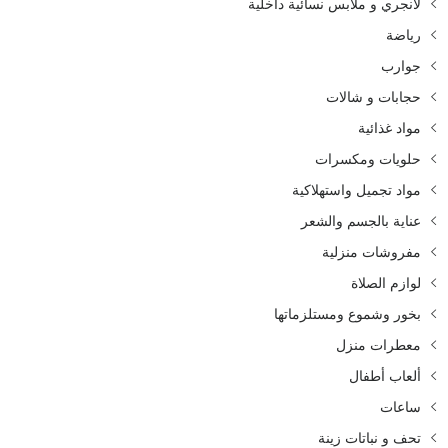
لانجري و ملابس نسائية داخلية
رياضة
جوارب
حجابات و شالات
مواد غذائية
حلويات ومكسرات
مواد تجميل واستهلاكية
عناية بالجسم والشعر
مفروشات منزلية
لوازم الصلاة
بخور وشموع ومستلزماتها
معطرات منزل
ألعاب أطفال
ساعات
تحف و نباتات زينة