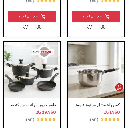
(50)
(50)
اضف الى السلة
اضف الى السلة
كسرولة ستيل بيد نوعية ممتازة
طقم جدور جرانيت ماركة سافلون
1.950 دك
29.950 دك
(50)
(50)