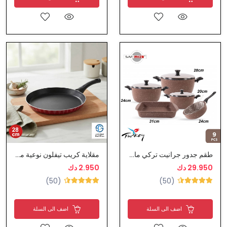
طقم جدور جرانيت تركي ماركة سافلون
مقلاية كريب تيفلون نوعية ممتازة
29.950 دك
2.950 دك
(50)
(50)
اضف الى السلة
اضف الى السلة