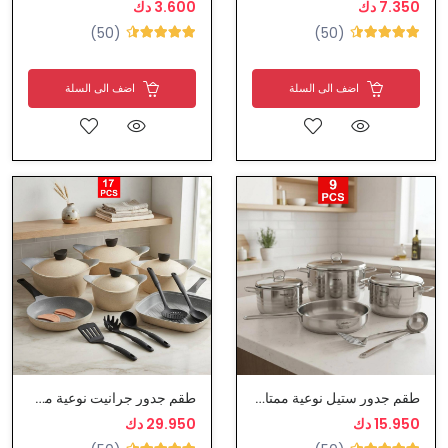
7.350 دك
3.600 دك
(50)
(50)
اضف الى السلة
اضف الى السلة
طقم جدور ستيل نوعية ممتازة
طقم جدور جرانيت نوعية ممتازة
15.950 دك
29.950 دك