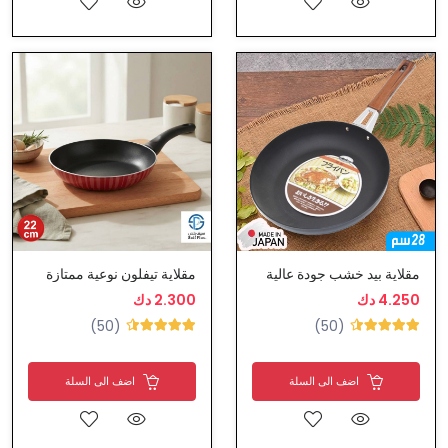
مقلاية بيد خشب جودة عالية
مقلاية تيفلون نوعية ممتازة
4.250 دك
2.300 دك
(50)
(50)
اضف الى السلة
اضف الى السلة