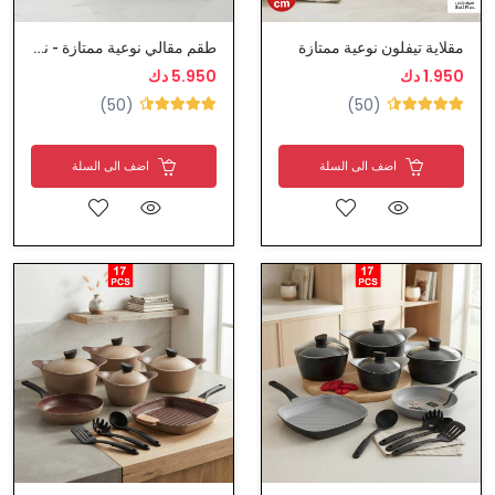
مقلاية تيفلون نوعية ممتازة
طقم مقالي نوعية ممتازة - نوفال
1.950 دك
5.950 دك
(50)
(50)
اضف الى السلة
اضف الى السلة