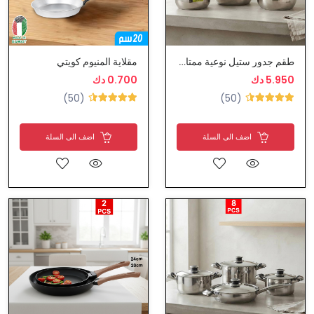
طقم جدور ستيل نوعية ممتازة
مقلاية المنيوم كويتي
5.950 دك
0.700 دك
(50)
(50)
اضف الى السلة
اضف الى السلة