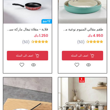
طقم مقالي المنيوم نوعية ممتازة
قلاية - مقلاة تيفال ماركة سينستار
4.950 دك
1.250 دك
(50)
(50)
اضف الى السلة
اضف الى السلة