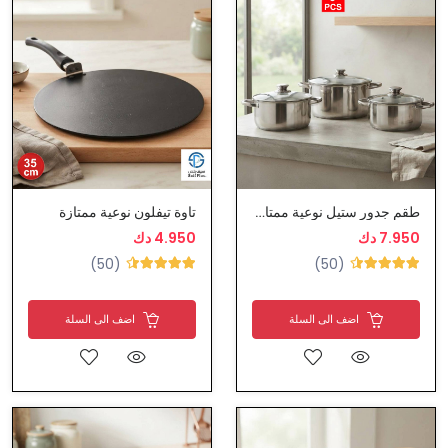
طقم جدور ستيل نوعية ممتازة
تاوة تيفلون نوعية ممتازة
7.950 دك
4.950 دك
(50)
(50)
اضف الى السلة
اضف الى السلة