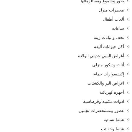
بخور وشموع ومستلزماتها
معطرات منزل
ألعاب أطفال
ساعات
تحف و نباتات زينة
أكل حيوانات أليفة
أغراض البيبي حديثي الولادة
أثاث وديكور منزلي
إكسسوارات حمام
اغراض البر والكشتات
أجهزة كهربائية
ادوات مكتبية وقرطاسية
عطور ومستحضرات تجميل
شنط نسائية
شنط وحقائب