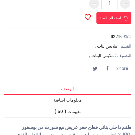
اضف الى السلة
113715
SKU:
القسم :
ملابس بنات
,
التصنيف :
ملابس البنات
,
Share:
الوصف
معلومات اضافية
تقييمات ( 50 )
طقم داخلي بناتي قطن حفر عريض مع شورت من بوسفور
100 % قطن ملمسه ناعم ورقيق مصنوعة من القطن الفاخر