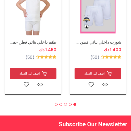
شورت داخلي بناتي قطن 2 حبة
طقم داخلي بناتي قطن حفر عريض - تراي
1.400 دك
1.450 دك
(50)
(50)
اضف الى السلة
اضف الى السلة
Subscribe Our Newsletter