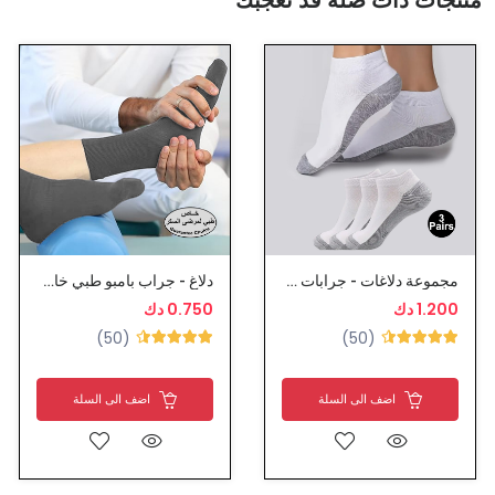
مجموعة دلاغات - جرابات كات معطرة
دلاغ - جراب بامبو طبي خاص لمرضى السكري
1.200 دك
0.750 دك
(50)
(50)
اضف الى السلة
اضف الى السلة