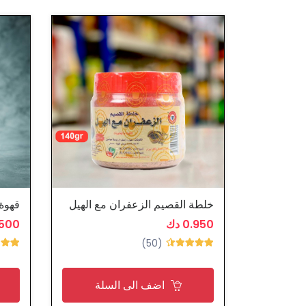
خلطة القصيم الزعفران مع الهيل
قهوة 
0.950 دك
0.500
(50)
اضف الى السلة