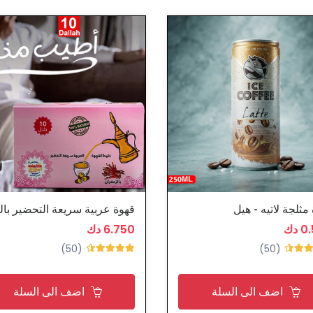
مثلجة لاتيه - هيل
 دك
6.750 دك
(50)
(50)
اضف الى السلة
اضف الى السلة