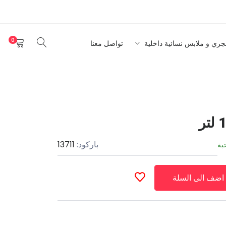
0
نجري و ملابس نسائية داخلية
تواصل معنا
باركود:
13711
بة
اضف الى السلة