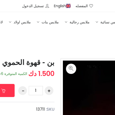
المفضله
English
تسجيل الدخول
س نسائية
ملابس رجالية
ملابس بنات
ملابس اولاد
لا
بن - قهوة الحموي 1 لتر
1.500 دك
الكمية المتوفرة
6
ح
13711
SKU: