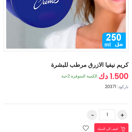
كريم نيفيا الازرق مرطب للبشرة
1.500 دك
الكمية المتوفرة
2
حبة
باركود:
20371
اضف الى السلة