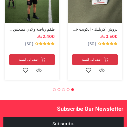
بروش اكريليك - الكويت خط احمر
طقم رياضة ولادي قطعتين - انتر ميامي
0.500 دك
2.400 دك
(50)
(50)
اضف الى السلة
اضف الى السلة
Subscribe Our Newsletter
Subscribe