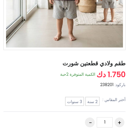
طقم ولادي قطعتين شورت
1.750 دك
الكمية المتوفرة
2
حبة
باركود:
238201
أختر المقاس :
2 سنة
3 سنوات