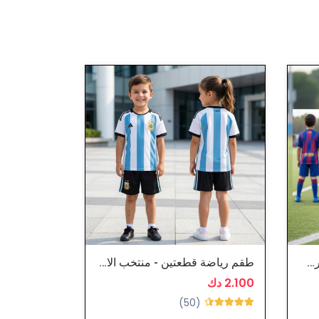
طقم رياضة ولادي قطعتين - برشلونة
طقم رياضة قطعتين - منتخب الارجنتين
2.100 دك
2.400 دك
(50)