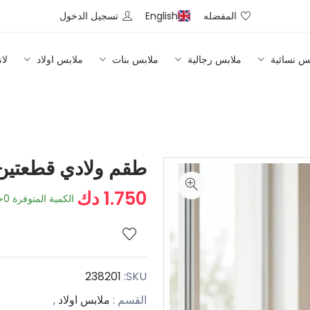
المفضله
English
تسجيل الدخول
س نسائية
ملابس رجالية
ملابس بنات
ملابس اولاد
لا
طقم ولادي قطعتي
1.750 دك
الكمية المتوفرة
0
ح
238201
SKU:
القسم :
ملابس اولاد
,