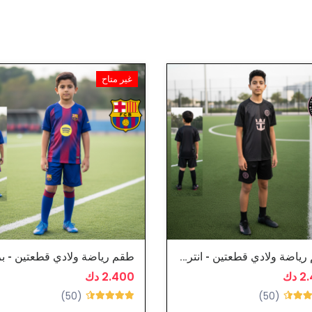
غير متاح
طقم رياضة ولادي قطعتين - انتر ميامي
 دك
2.400 دك
(50)
(50)