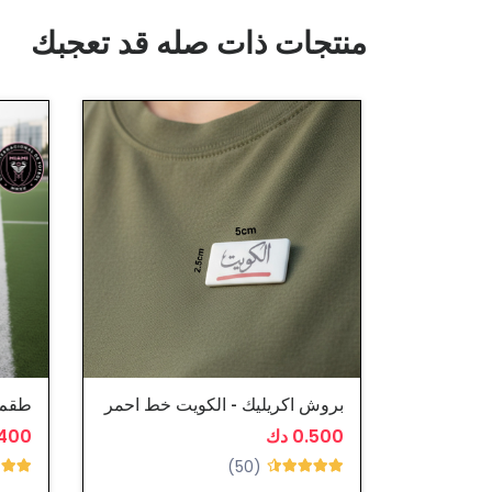
منتجات ذات صله قد تعجبك
بروش اكريليك - الكويت خط احمر
0.500 دك
2.400
(50)