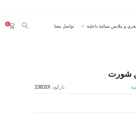
0
نجري و ملابس نسائية داخلية
تواصل معنا
ن شورت
باركود:
238201
بة