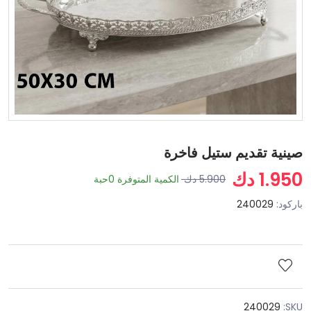
صينية تقديم ستيل فاخرة
1.950 دك
5.900 دك
الكمية المتوفرة
0
حبة
باركود:
240029
240029
SKU: