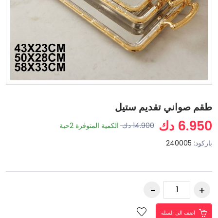
طقم صواني تقديم ستيل
6.950 دك
14.900 دك
الكمية المتوفرة
2
حبة
باركود:
240005
اضف الى السلة