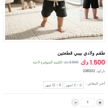
طقم ولادي بيبي قطعتين
1.500 دك
2.900 دك
الكمية المتوفرة
3
حبة
باركود:
238202
أختر المقاس :
0 - 3 اشهر
6 - 12 شهر