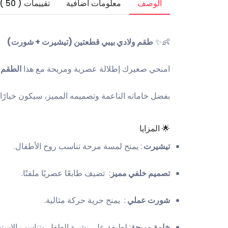
الوصف
معلومات اضافية
تقييمات ( 50 )
👶✨
طقم ولادي بيبي قطعتين (تيشيرت + شورت)
امنحي صغيرك إطلالة عصرية ومريحة مع هذا
الطقم 
بفضل خاماته الناعمة وتصميمه المميز، سيكون خيارًا مثا
🌟 المزايا
تيشيرت
: يمنح لمسة مرحة تناسب روح الأطفال.
تصميم خلفي مميز
: تضيف طابعًا عصريًا ملفتًا.
شورت عملي
: يمنح حرية حركة مثالية.
خامة مريحة
: لطيفة على بشرة الطفل وتناسب الاستخ