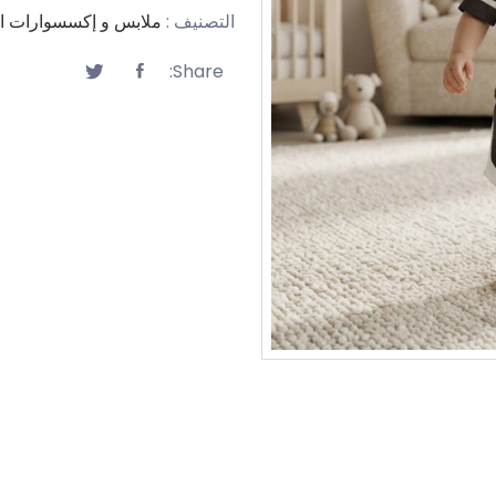
التصنيف :
ملابس و إكسسوارات ال
Share: