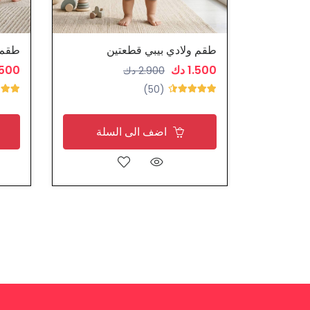
طقم ولادي بيبي قطعتين
طقم 
1.500 دك
1.500 
2.900 دك
(50)
اضف الى السلة