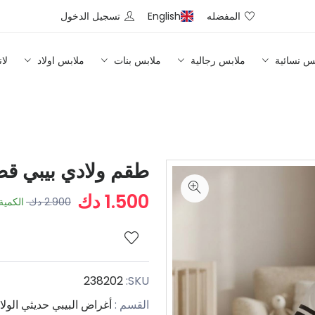
المفضله
English
تسجيل الدخول
س نسائية
ملابس رجالية
ملابس بنات
ملابس اولاد
لا
طقم ولادي بيبي قط
1.500 دك
2.900 دك
الكمية
238202
SKU:
القسم :
أغراض البيبي حديثي الولا