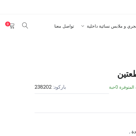
0
نجري و ملابس نسائية داخلية
تواصل معنا
عتين
باركود:
238202
 المتوفرة
0
حبة
دة
,