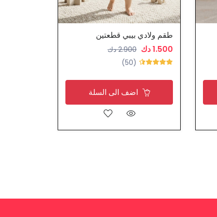
طقم ولادي بيبي قطعتين
طقم ولادي 
1.500 دك
1.500 دك
2.900 دك
(50)
اضف الى السلة
ا