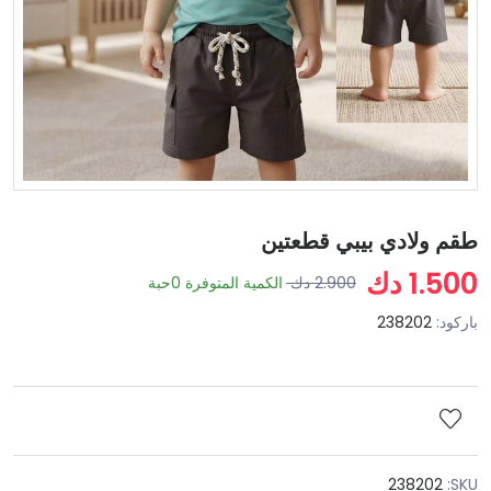
طقم ولادي بيبي قطعتين
1.500 دك
2.900 دك
الكمية المتوفرة
0
حبة
باركود:
238202
238202
SKU: