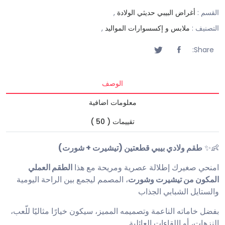
القسم :
أغراض البيبي حديثي الولادة
,
التصنيف :
ملابس و إكسسوارات المواليد
,
Share:
الوصف
معلومات اضافية
تقييمات ( 50 )
👶✨
طقم ولادي بيبي قطعتين (تيشيرت + شورت)
امنحي صغيرك إطلالة عصرية ومريحة مع هذا
الطقم العملي
المكون من تيشيرت وشورت
، المصمم ليجمع بين الراحة اليومية
والستايل الشبابي الجذاب
بفضل خاماته الناعمة وتصميمه المميز، سيكون خيارًا مثاليًا للّعب،
النزهات، أو اللقاءات العائلية