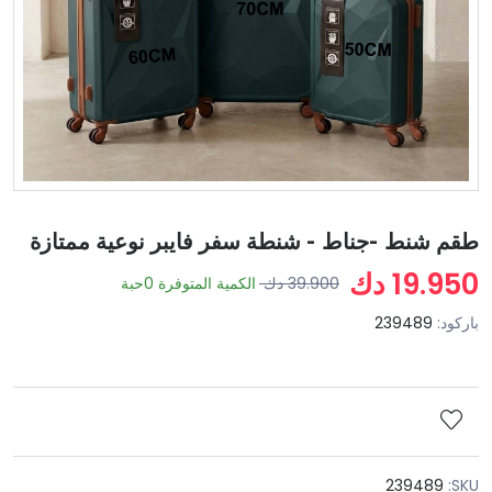
طقم شنط -جناط - شنطة سفر فايبر نوعية ممتازة
19.950 دك
39.900 دك
الكمية المتوفرة
0
حبة
باركود:
239489
239489
SKU: