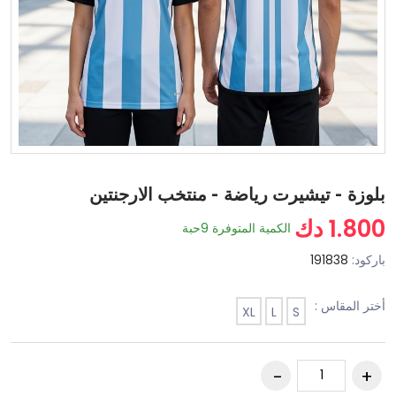
بلوزة - تيشيرت رياضة - منتخب الارجنتين
1.800 دك
الكمية المتوفرة
9
حبة
باركود:
191838
أختر المقاس :
XL
L
S