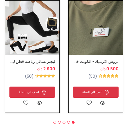
بروش اكريليك - الكويت خط احمر
ليجنز نسائي رياضة قطن ليجرا
0.500 دك
2.900 دك
(50)
(50)
اضف الى السلة
اضف الى السلة