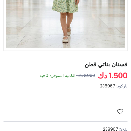
فستان بناتي قطن
1.500 دك
2.900 دك
الكمية المتوفرة
0
حبة
باركود:
238967
238967
SKU: