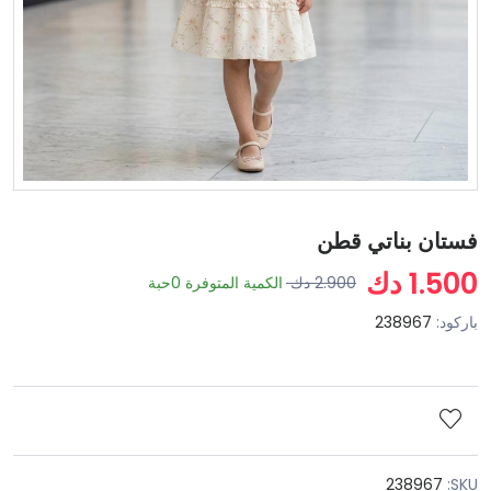
فستان بناتي قطن
1.500 دك
2.900 دك
الكمية المتوفرة
0
حبة
باركود:
238967
238967
SKU: