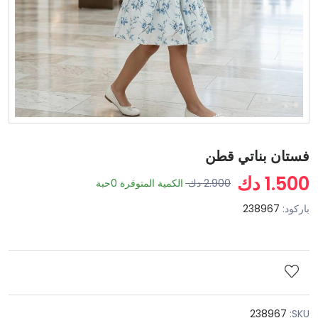
فستان بناتي قطن
1.500 دك
2.900 دك
الكمية المتوفرة
0
حبة
باركود:
238967
238967
SKU: