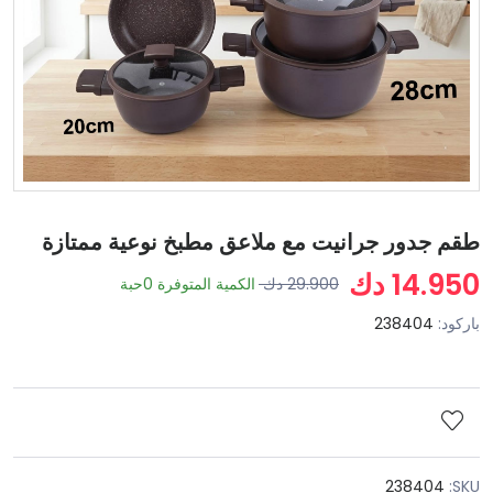
طقم جدور جرانيت مع ملاعق مطبخ نوعية ممتازة
14.950 دك
29.900 دك
الكمية المتوفرة
0
حبة
باركود:
238404
238404
SKU: