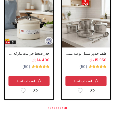
طقم جدور ستيل نوعية ممتازة
جدر ضغط جرانيت ماركة السيف
15.950 دك
14.400 دك
(50)
(50)
اضف الى السلة
اضف الى السلة