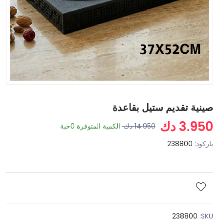
صينية تقديم ستيل بقاعدة
3.950 دك
14.950 دك
الكمية المتوفرة
0
حبة
باركود:
238800
238800
SKU: