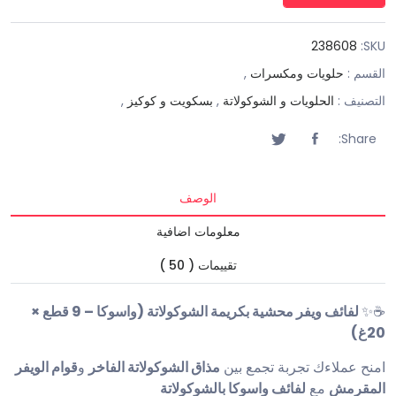
238608
SKU:
القسم :
حلويات ومكسرات
,
التصنيف :
الحلويات و الشوكولاتة
,
بسكويت و كوكيز
,
Share:
الوصف
معلومات اضافية
تقييمات ( 50 )
☕✨
لفائف ويفر محشية بكريمة الشوكولاتة (واسوكا – 9 قطع ×
20غ)
امنح عملاءك تجربة تجمع بين
مذاق الشوكولاتة الفاخر
و
قوام الويفر
المقرمش
مع
لفائف واسوكا بالشوكولاتة