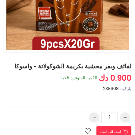
لفائف ويفر محشية بكريمة الشوكولاتة - واسوكا
0.900 دك
الكمية المتوفرة
5
حبة
باركود:
238608
اضف الى السلة