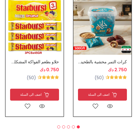
كرات التمر محشية بالطحينية ومغطاة بالسمسم - حلى التمر
حلاو بطعم الفواكة المشكلة - ستار بيست
2.750 دك
0.750 دك
(50)
(50)
اضف الى السلة
اضف الى السلة