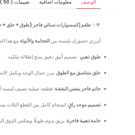
الوصف
معلومات اضافية
تقييمات ( 50 )
🌹✨
طقم إكسسوارات نسائي فاخر (طوق + حلق + خ
أبرزي حضوركِ بلمسة من
الفخامة والأنوثة
مع هذا الط
طوق ذهبي
: تصميم أنيق دقيق يمنح إطلالة ملكية.
حلق متناسق مع الطوق
: يبرز جمال الوجه ويكمل الان
خاتم فاخر بنفس النقشة
: قطعة عملية تضيف لمسة أنثو
تصميم موحد راقٍ
: انسجام كامل بين القطع الثلاث يمنح
خامة ذهبية فاخرة
: بريق يدوم طويلًا ويعكس الذوق الر