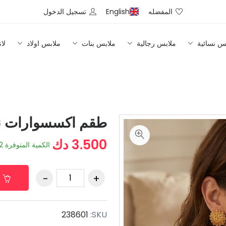
المفضله
English
تسجيل الدخول
س نسائية
ملابس رجالية
ملابس بنات
ملابس اولاد
لا
طقم اكسسوارات ن
3.500 دك
الكمية المتوفرة
2
238601
SKU: