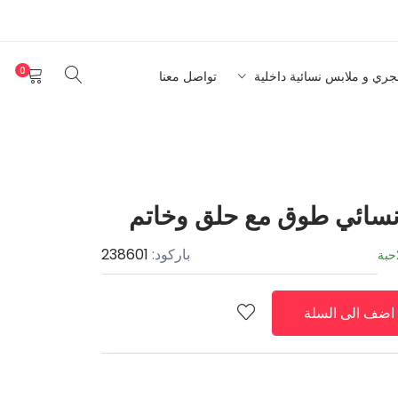
0
نجري و ملابس نسائية داخلية
تواصل معنا
سائي طوق مع حلق وخاتم
باركود:
238601
حبة
اضف الى السلة