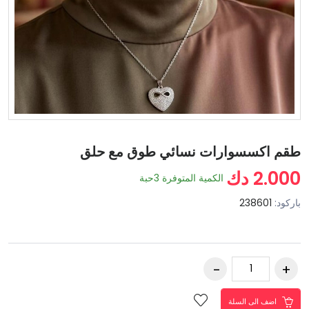
طقم اكسسوارات نسائي طوق مع حلق
2.000 دك
الكمية المتوفرة
3
حبة
باركود:
238601
اضف الى السلة