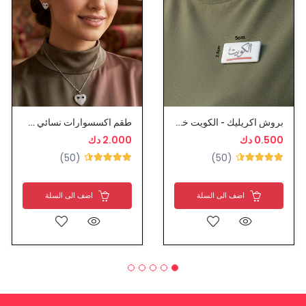
بروش اكريليك - الكويت خط احمر
طقم اكسسوارات نسائي طوق مع حلق
0.500 دك
2.000 دك
(50)
(50)
اضف الى السلة
اضف الى السلة