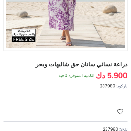
دراعة نسائي ساتان حق شاليهات وبحر
5.900 دك
الكمية المتوفرة
0
حبة
باركود:
237980
237980
SKU: