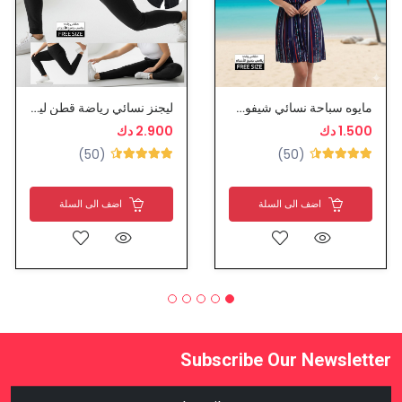
مايوه سباحة نسائي شيفون مبطن
ليجنز نسائي رياضة قطن ليجرا
1.500 دك
2.900 دك
(50)
(50)
اضف الى السلة
اضف الى السلة
Subscribe Our Newsletter