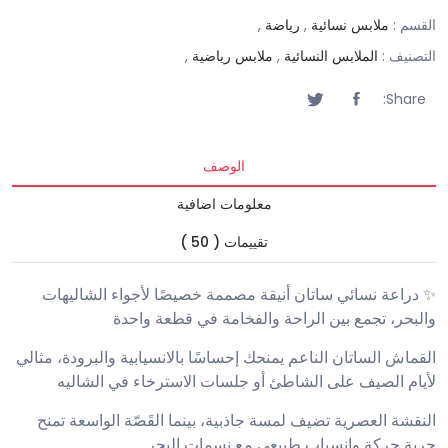
القسم :
ملابس نسائية
,
رياضة
,
التصنيف :
الملابس النسائية
,
ملابس رياضية
,
Share:
الوصف
معلومات اضافية
تقييمات ( 50 )
✨ دراعة نسائي ساتان أنيقة مصممة خصيصًا لأجواء الشاليهات
والبحر، تجمع بين الراحة والفخامة في قطعة واحدة
القماش الساتان الناعم يمنحك إحساسًا بالانسيابية والبرودة، مثالي
لأيام الصيف على الشاطئ أو جلسات الاسترخاء في الشاليه
النقشة العصرية تضيف لمسة جاذبية، بينما القَصّة الواسعة تمنح
حرية حركة وانسياب طبيعي مع نسمات البحر