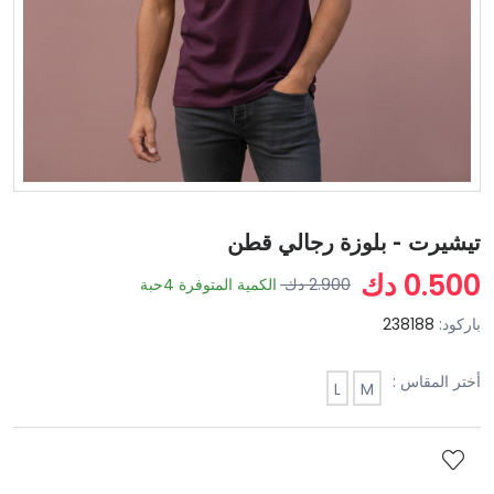
تيشيرت - بلوزة رجالي قطن
0.500 دك
2.900 دك
الكمية المتوفرة
4
حبة
باركود:
238188
أختر المقاس :
L
M