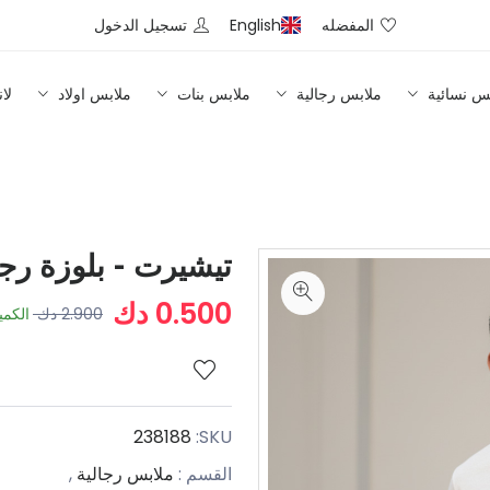
المفضله
English
تسجيل الدخول
س نسائية
ملابس رجالية
ملابس بنات
ملابس اولاد
لا
تيشيرت - بلوزة ر
0.500 دك
2.900 دك
الكمي
238188
SKU:
القسم :
ملابس رجالية
,