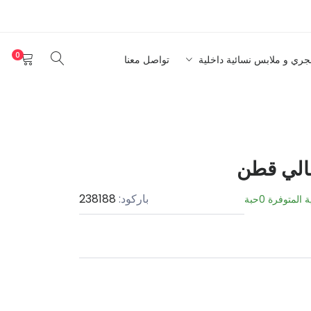
0
نجري و ملابس نسائية داخلية
تواصل معنا
جالي قطن
باركود:
238188
ة المتوفرة
0
حبة