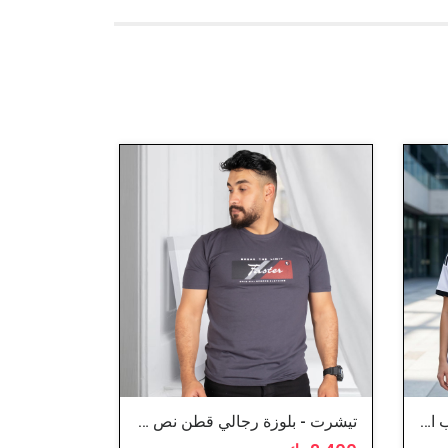
بلوزة - تيشيرت رياضة - منتخب الارجنتين
تيشرت - بلوزة رجالي قطن نص كم