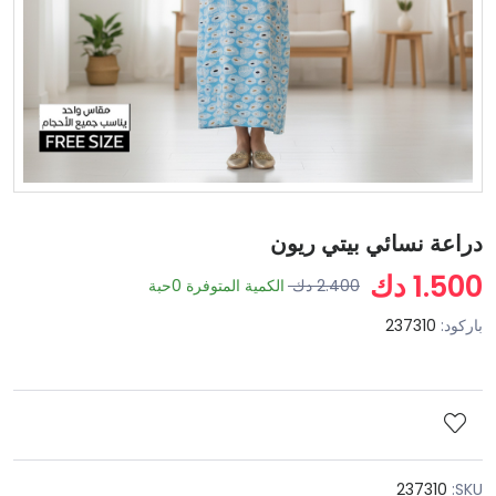
دراعة نسائي بيتي ريون
1.500 دك
2.400 دك
الكمية المتوفرة
0
حبة
باركود:
237310
237310
SKU: