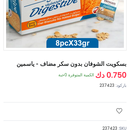
بسكويت الشوفان بدون سكر مضاف - ياسمين
0.750 دك
الكمية المتوفرة
0
حبة
باركود:
237423
237423
SKU: