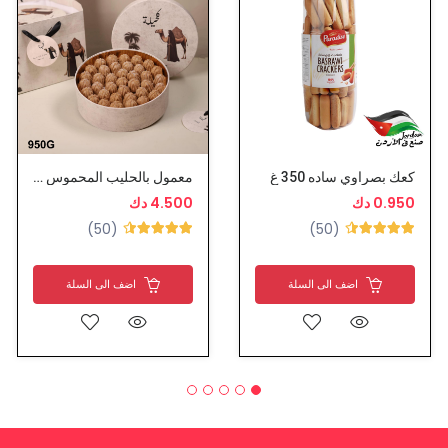
كعك بصراوي ساده 350 غ
معمول بالحليب المحموس - كجيلة
0.950 دك
4.500 دك
(50)
(50)
اضف الى السلة
اضف الى السلة