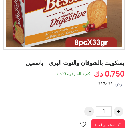
بسكويت بالشوفان والتوت البري - ياسمين
0.750 دك
الكمية المتوفرة
10
حبة
باركود:
237423
اضف الى السلة