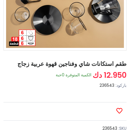
طقم استكانات شاي وفناجين قهوة عربية زجاج
12.950 دك
الكمية المتوفرة
0
حبة
باركود:
236543
236543
SKU: