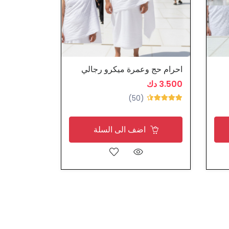
احرام حج وعمرة ميكرو رجالي
احرام حج و
3.500 دك
1.900 دك
(50)
اضف الى السلة
ا