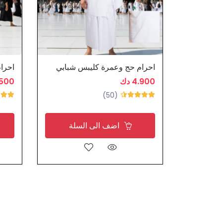
احرام حج وعمرة كليبس شبابي
احرا
4.900 دك
4.500
(50)
اضف الى السلة