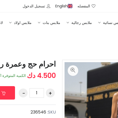
المفضله
English
تسجيل الدخول
س نسائية
ملابس رجالية
ملابس بنات
ملابس اولاد
لا
احرام حج وعمرة ر
4.500 دك
الكمية المتوفرة
11
236546
SKU: