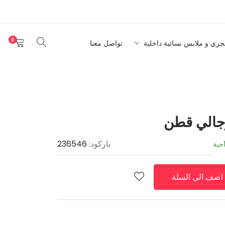
0
نجري و ملابس نسائية داخلية
تواصل معنا
جالي قطن
باركود:
236546
حبة
اضف الى السلة