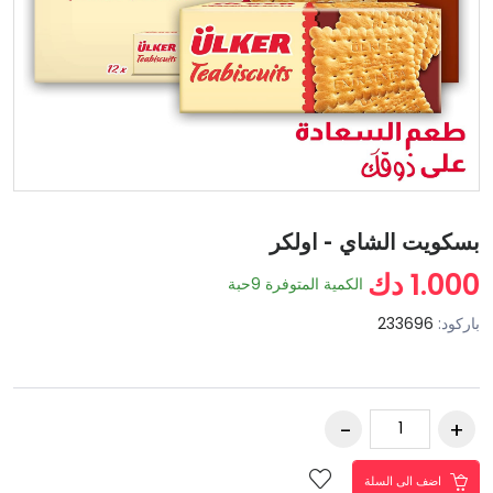
بسكويت الشاي - اولكر
1.000 دك
الكمية المتوفرة
9
حبة
باركود:
233696
اضف الى السلة