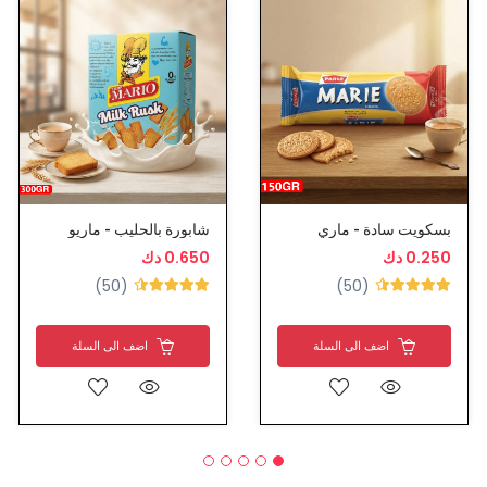
بسكويت سادة - ماري
شابورة بالحليب - ماريو
0.250 دك
0.650 دك
(50)
(50)
اضف الى السلة
اضف الى السلة