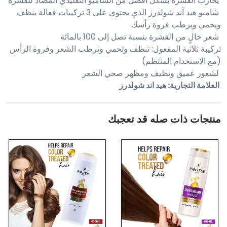
يحارب القشرة بشكل أفضل من الشامبو التقليدي المضاد للقشرة
شامبو هيد آند شولدرز الذي يحتوي على 3 تركيبات فعالة ينظف
ويحمي ويرطب فروة رأسك
شعر خالٍ من القشرة بنسبة تصل إلى 100 بالمائة
تركيبة ثلاثية المفعول: تنظف وتحمي وترطب الشعر وفروة الرأس
(مع الاستخدام المنتظم)
لشعور عميق ونظيف ومظهر صحي الشعر
العلامة التجارية: هيد اند شولدرز
منتجات ذات صله قد تعجبك