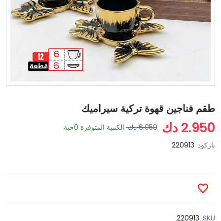
طقم فناجين قهوة تركية سيراميك
2.950 دك
6.950 دك
الكمية المتوفرة
0
حبة
باركود:
220913
220913
SKU: