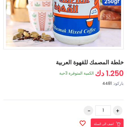
خلطة المصمك للقهوة العربية
1.250 دك
الكمية المتوفرة
3
حبة
باركود:
4481
اضف الى السلة