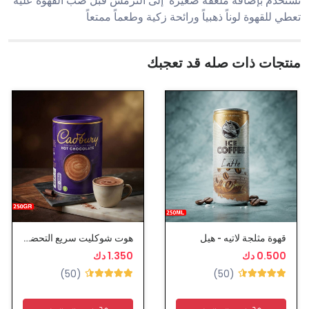
تستخدم بإضافة ملعقة صغيرة إلى الترمس قبل صب القهوة عليه
تعطي للقهوة لوناً ذهبياً ورائحة زكية وطعماً ممتعاً
منتجات ذات صله قد تعجبك
قهوة مثلجة لاتيه - هيل
هوت شوكليت سريع التحضير - كادبوري
0.500 دك
1.350 دك
(50)
(50)