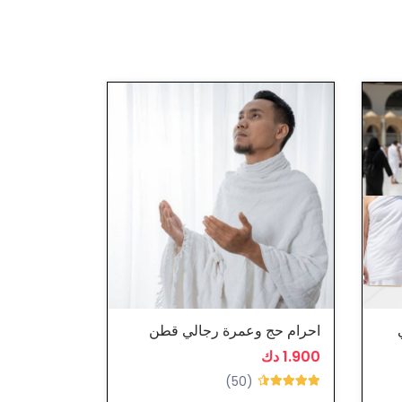
احرام حج وعمرة رجالي قطن
احرام حج و
1.900 دك
6.500 دك
(50)