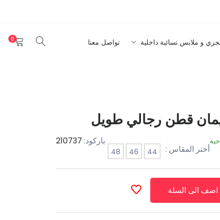
0
نجري و ملابس نسائية داخلية
تواصل معنا
يمان قطن رجالي طويل
باركود:
210737
حبة
أختر المقاس :
48
46
44
اضف الى السلة