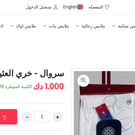
المفضله
English
تسجيل الدخول
س نسائية
ملابس رجالية
ملابس بنات
ملابس اولاد
لا
سروال - خري العث
1.000 دك
الكمية المتوفرة
18