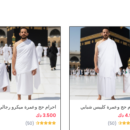
م حج وعمرة كليبس شبابي
احرام حج وعمرة ميكرو رجالي
 دك
3.500 دك
(50)
(50)