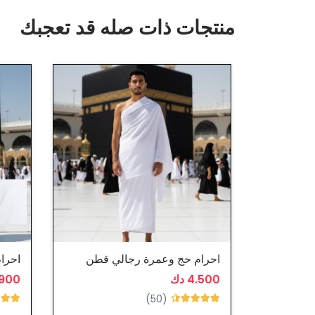
منتجات ذات صله قد تعجبك
احرام حج وعمرة رجالي قطن
احرا
4.500 دك
4.900
(50)