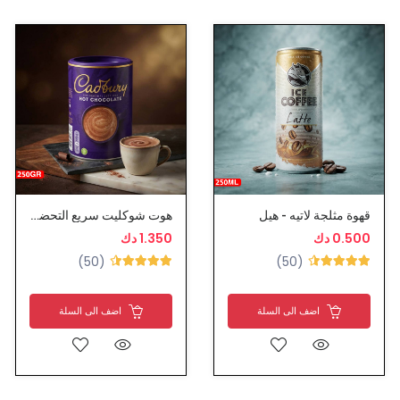
قهوة مثلجة لاتيه - هيل
هوت شوكليت سريع التحضير - كادبوري
0.500 دك
1.350 دك
(50)
(50)
اضف الى السلة
اضف الى السلة