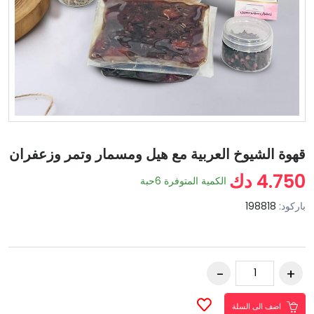
قهوة الشيوخ العربية مع هيل ومسمار وتمر وزعفران
4.750 دك
الكمية المتوفرة
6
حبة
باركود:
198818
اضف الى السلة