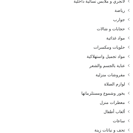
لانجري و ملابس نسائية داخلية
رياضة
جوارب
حجابات و شالات
مواد غذائية
حلويات ومكسرات
مواد تجميل واستهلاكية
عناية بالجسم والشعر
مفروشات منزلية
لوازم الصلاة
بخور وشموع ومستلزماتها
معطرات منزل
ألعاب أطفال
ساعات
تحف و نباتات زينة