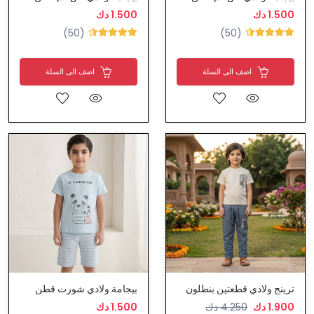
1.500 دك
1.500 دك
(50)
(50)
اضف الى السلة
اضف الى السلة
ترينج ولادي قطعتين بنطلون
بيجامة ولادي شورت قطن
1.900 دك
4.250 دك
1.500 دك