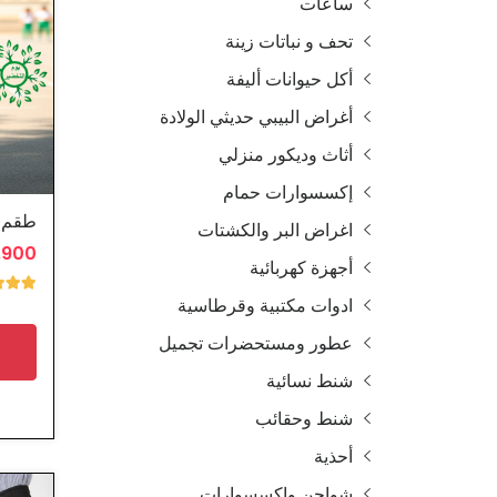
ساعات
تحف و نباتات زينة
أكل حيوانات أليفة
أغراض البيبي حديثي الولادة
أثاث وديكور منزلي
إكسسوارات حمام
طقم ب
اغراض البر والكشتات
7.900 
أجهزة كهربائية
ادوات مكتبية وقرطاسية
عطور ومستحضرات تجميل
شنط نسائية
شنط وحقائب
أحذية
شواحن واكسسوارات