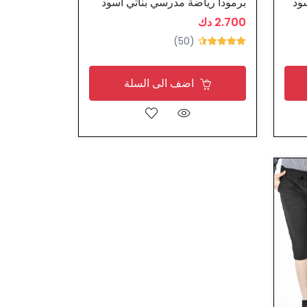
ود
برمودا رياضة مدرسي بناتي اسود
2.700 دك
(50)
اضف الى السلة