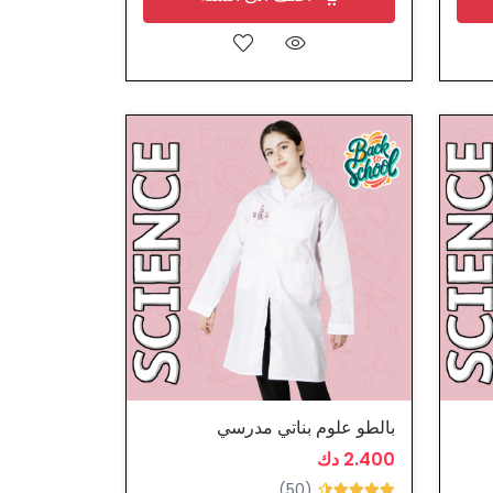
بالطو علوم بناتي مدرسي
2.400 دك
(50)