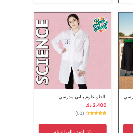
درسي
بالطو علوم بناتي مدرسي
2.400 دك
(50)
اضف الى السلة