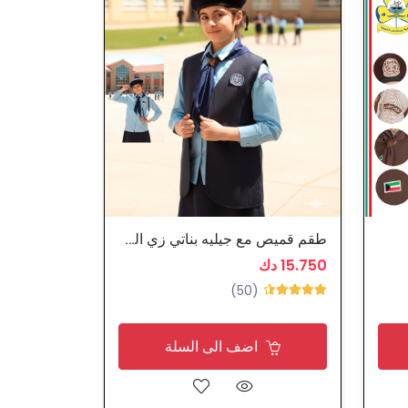
طقم قميص مع جيليه بناتي زي المرشدات المدرسي 11 قطع
15.750 دك
(50)
اضف الى السلة