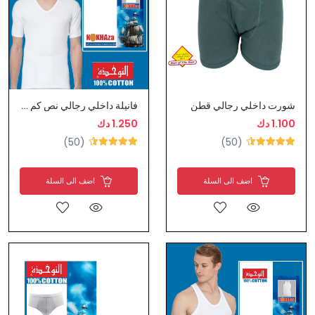
شورت داخلي رجالي قطن
فانيلة داخلي رجالي نص كم من النوخذة
1.100 دك
1.250 دك
(50)
(50)
اضف الى السلة
اضف الى السلة