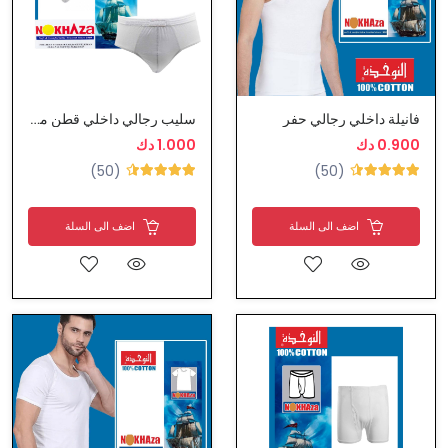
فانيلة داخلي رجالي حفر
سليب رجالي داخلي قطن من النوخذة
0.900 دك
1.000 دك
(50)
(50)
اضف الى السلة
اضف الى السلة