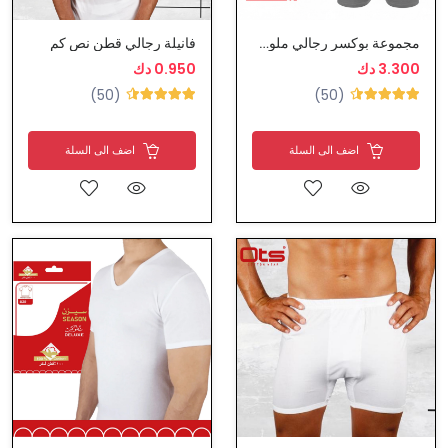
مجموعة بوكسر رجالي ملون سادة من تراي
فانيلة رجالي قطن نص كم
3.300 دك
0.950 دك
(50)
(50)
اضف الى السلة
اضف الى السلة