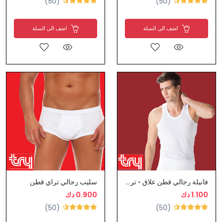
(50)
(50)
اضف الى السلة
اضف الى السلة
فانيلة رجالي قطن علاق - تراي
سليب رجالي تراي قطن
1.100 دك
0.900 دك
(50)
(50)