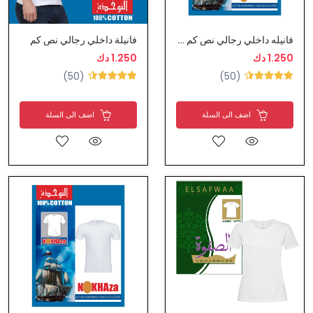
فانيله داخلي رجالي نص كم ياقة Uواسعة النوخذة
فانيلة داخلي رجالي نص كم
1.250 دك
1.250 دك
(50)
(50)
اضف الى السلة
اضف الى السلة