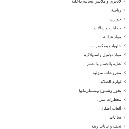
لانجري و ملابس نسائية داخلية
رياضة
جوارب
حجابات و شالات
مواد غذائية
حلويات ومكسرات
مواد تجميل واستهلاكية
عناية بالجسم والشعر
مفروشات منزلية
لوازم الصلاة
بخور وشموع ومستلزماتها
معطرات منزل
ألعاب أطفال
ساعات
تحف و نباتات زينة